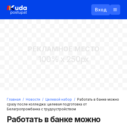
Вход
Назад
РЕКЛАМНОЕ МЕСТО
Логин
100% x 250px
Пароль
Ваш email
Забыли пароль?
Главная
/
Новости
/
Целевой набор
/
Работать в банке можно
Войти
сразу после колледжа: целевая подготовка от
Белагропромбанка с трудоустройством
Прислать пароль
Регистрация
Работать в банке можно