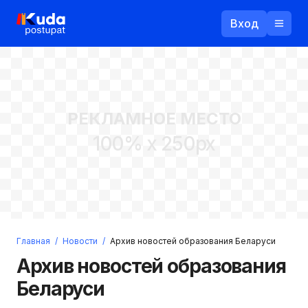
Вход
Назад
РЕКЛАМНОЕ МЕСТО
Логин
100% x 250px
Пароль
Ваш email
Забыли пароль?
Главная
/
Новости
/
Архив новостей образования Беларуси
Войти
Архив новостей образования
Прислать пароль
Регистрация
Беларуси