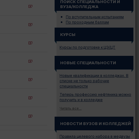
ПОИСК СПЕЦИАЛЬНОСТИ И
ВУЗА/КОЛЛЕДЖА
По вступительным испытаниям
По проходным баллам
КУРСЫ
Курсы по подготовке к ЦЭ/ЦТ
НОВЫЕ СПЕЦИАЛЬНОСТИ
Новые квалификации в колледжах. В
списке не только рабочие
специальности
Теперь профессию нефтяника можно
получить и в колледже
Читать все...
НОВОСТИ ВУЗОВ И КОЛЛЕДЖЕЙ
Правила целевого набора в медвузы