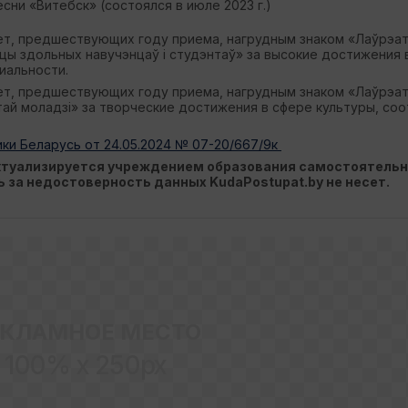
ни «Витебск» (состоялся в июле 2023 г.)
лет, предшествующих году приема, нагрудным знаком «Лаўрэа
мцы здольных навучэнцаў і студэнтаў» за высокие достижения
иальности.
лет, предшествующих году приема, нагрудным знаком «Лаўрэа
ітай моладзі» за творческие достижения в сфере культуры, с
ки Беларусь от 24.05.2024 № 07-20/667/9к
актуализируется учреждением образования самостоятельн
ть за недостоверность данных KudaPostupat.by не несет.
ЕКЛАМНОЕ МЕСТО
100% x 250px