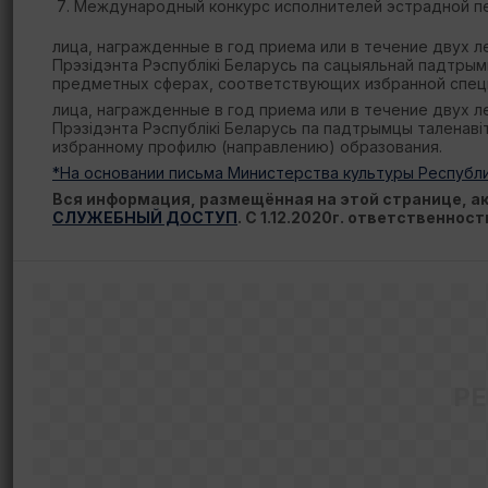
Международный конкурс исполнителей эстрадной пес
лица, награжденные в год приема или в течение двух 
Прэзідэнта Рэспублікі Беларусь па сацыяльнай падтры
предметных сферах, соответствующих избранной спец
лица, награжденные в год приема или в течение двух 
Прэзідэнта Рэспублікі Беларусь па падтрымцы таленав
избранному профилю (направлению) образования.
*На основании письма Министерства культуры Республи
Вся информация, размещённая на этой странице, 
СЛУЖЕБНЫЙ ДОСТУП
. С 1.12.2020г. ответственнос
Р