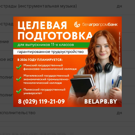
эстрады (инструментальная музыка)
дн
эстрады (пение)
дн
ение
дн
ое исполнительство
дн
полнительство (академический хор)
дн
полнительство (народный хор)
дн
исполнительство
дн