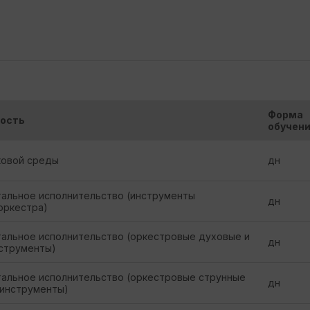
Форма
ость
обучен
ковой среды
дн
альное исполнительство (инструменты
дн
оркестра)
альное исполнительство (оркестровые духовые и
дн
струменты)
альное исполнительство (оркестровые струнные
дн
инструменты)