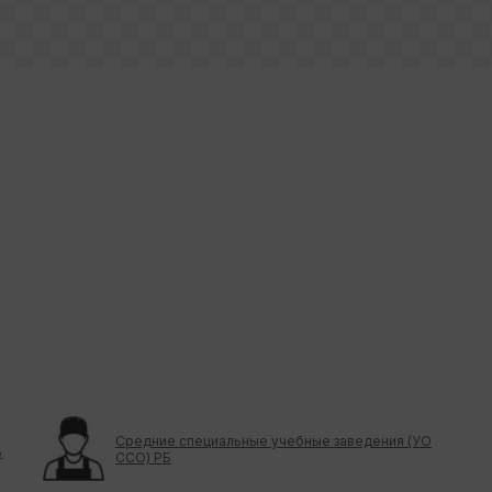
Средние специальные учебные заведения (УО
Б
ССО) РБ