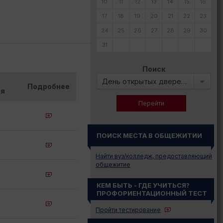
10
11
12
13
14
15
16
17
18
19
20
21
22
23
24
25
26
27
28
29
30
31
Поиск
День открытых дверей в:
Подробнее
ия
ПОИСК МЕСТА В ОБЩЕЖИТИИ
Найти вуз/колледж, предоставляющий
общежитие
КЕМ БЫТЬ - ГДЕ УЧИТЬСЯ?
ПРОФОРИЕНТАЦИОННЫЙ ТЕСТ
Пройти тестирование