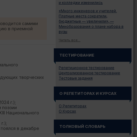
и колледжи изменились
«Много инженеров и учителей.
Платные места сократили,
бюджетные — увеличили», —
роводится самими
Минобразования о плане набора в
цию в приемной
вузы
Читать все...
ТЕСТИРОВАНИЕ
иального
Репетиционное тестирование
Централизованное тестирование
следующих творческих
Тестовые задания
О РЕПЕТИТОРАХ И КУРСАХ
24 г.);
О Репетиторах
и поэзии
О Курсах
III Национального
.);
ТОЛКОВЫЙ СЛОВАРЬ
тоялся в декабре