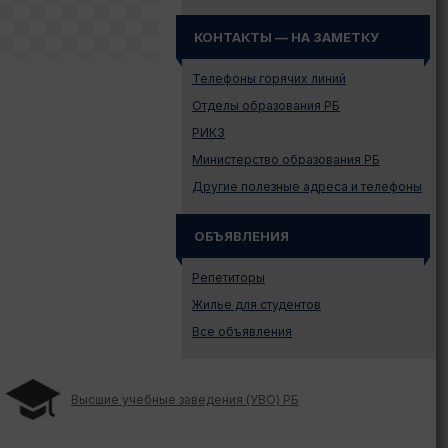
Иностранному абитуриенту
КОНТАКТЫ — НА ЗАМЕТКУ
Куда поступать на твою
специальность?
Телефоны горячих линий
Куда поступать? — Это надо
знать!
Отделы образования РБ
Новости образования и не
РИКЗ
только
Министерство образования РБ
Подготовительные курсы
Другие полезные адреса и телефоны
Подготовка к ЦЭ и ЦТ.
Репетиторы
ОБЪЯВЛЕНИЯ
Поступление в вузы
Поступление в колледжи
Репетиторы
Профориентация
Жилье для студентов
Проходные баллы в вузах
Все объявления
Беларуси
Распределение
Репетиционное
Высшие учебные заведения (УВО) РБ
тестирование (РТ)
Стоимость обучения