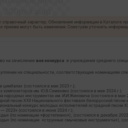
ЕКЛАМНОЕ МЕСТО
300px x auto
т справочный характер. Обновление информации в Каталоге п
ях приема могут быть изменения. Советуем уточнять информа
аво на зачисление
вне конкурса
в учреждения среднего спец
и поступлении на специальности, соответствующие номинациям 
 цимбалах (состоялся в мае 2023 г.);
х композиторов им. Ю.В.Семеняко (состоялся в мае 2024 г.);
 народных инструментах им. И.И.Жиновича (состоялся в мае 20
ной песни XXII Национального фестиваля белорусской песни 
циональный конкурс молодых исполнителей эстрадной песни XX
 2023» (состоялся в июне 2024 г.);
» (по номинации «фортепиано»), (состоялся в декабре 2022 г
ды» (по номинации «струнные смычковые инструменты»), сос