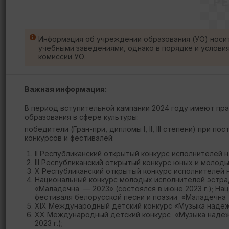
Р
Информация об учреждении образования (УО) носи
учебными заведениями, однако в порядке и услови
комиссии УО.
Важная информация:
В период вступительной кампании 2024 году имеют пр
образования в сфере культуры:
победители (Гран-при, дипломы I, II, III степени) пр
конкурсов и фестивалей:
II Республиканский открытый конкурс исполнителей на
III Республиканский открытый конкурс юных и молоды
X Республиканский открытый конкурс исполнителей на
Национальный конкурс молодых исполнителей эстрад
«Маладечна — 2023» (состоялся в июне 2023 г.); На
фестиваля белорусской песни и поэзии «Маладечна —
XIX Международный детский конкурс «Музыка надежды
XX Международный детский конкурс «Музыка надеж
2023 г.);