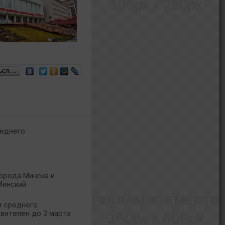
300px x 250px
ься…
еднего
орода Минска и
Минский
РЕКЛАМНОЕ МЕСТО
м среднего
твителен до 3 марта
300px x 600px