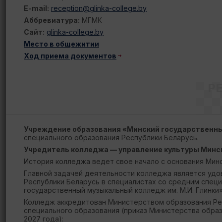
E-mail:
reception@glinka-college.by
Аббревиатура:
МГМК
Сайт:
glinka-college.by
Место в общежитии
Ход приема документов
Р
Учреждение образования «Минский государственны
специального образования Республики Беларусь.
Учредитель колледжа —
управление культуры Минс
История колледжа ведет свое начало с основания Минс
Главной задачей деятельности колледжа является удо
Республики Беларусь в специалистах со средним специ
государственный музыкальный колледж им. М.И. Глинки»
Колледж аккредитован Министерством образования Рес
специального образования (приказ Министерства образ
2027 года):