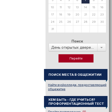
3
4
5
6
7
8
9
10
11
12
13
14
15
16
17
18
19
20
21
22
23
24
25
26
27
28
29
30
31
Поиск
День открытых дверей в:
ПОИСК МЕСТА В ОБЩЕЖИТИИ
Найти вуз/колледж, предоставляющий
общежитие
КЕМ БЫТЬ - ГДЕ УЧИТЬСЯ?
ПРОФОРИЕНТАЦИОННЫЙ ТЕСТ
Пройти тестирование