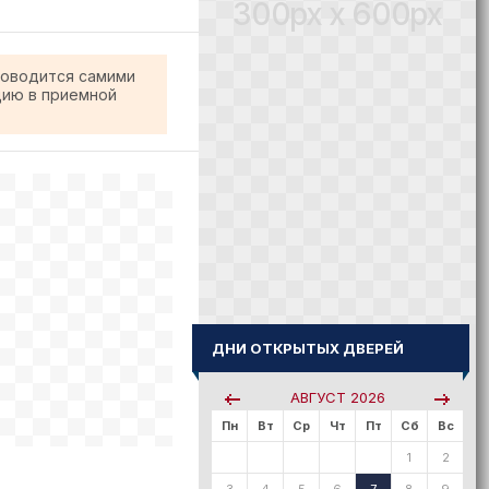
300px x 600px
роводится самими
цию в приемной
ДНИ ОТКРЫТЫХ ДВЕРЕЙ
АВГУСТ
2026
Пн
Вт
Ср
Чт
Пт
Сб
Вс
1
2