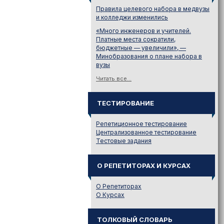
Правила целевого набора в медвузы
и колледжи изменились
«Много инженеров и учителей.
Платные места сократили,
бюджетные — увеличили», —
Минобразования о плане набора в
вузы
Читать все...
ТЕСТИРОВАНИЕ
Репетиционное тестирование
Централизованное тестирование
Тестовые задания
О РЕПЕТИТОРАХ И КУРСАХ
О Репетиторах
О Курсах
ТОЛКОВЫЙ СЛОВАРЬ