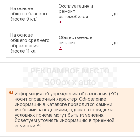
Эксплуатация и
На основе
ремонт
общего базового
дн
автомобилей
(после 9 кл.)
На основе
Общественное
общего среднего
питание
дн
образования
(после 11 кл.)
РЕКЛАМНОЕ МЕСТО
300px x auto
Информация об учреждении образования (УО)
носит справочный характер. Обновление
информации в Каталоге проводится самими
учебными заведениями, однако в порядке и
условиях приема могут быть изменения.
Советуем уточнять информацию в приемной
комиссии УО.