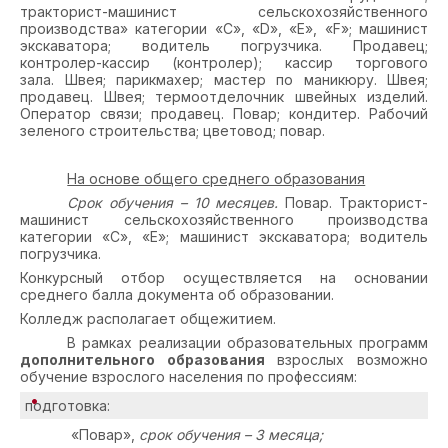
тракторист-машинист сельскохозяйственного
производства» категории «С», «
D
», «Е», «
F
»; машинист
экскаватора; водитель погрузчика. Продавец;
контролер-кассир (контролер); кассир торгового
зала. Швея; парикмахер; мастер по маникюру. Швея;
продавец. Швея; термоотделочник швейных изделий.
Оператор связи; продавец. Повар; кондитер. Рабочий
зеленого строительства; цветовод; повар.
На основе общего среднего образования
Срок обучения – 10 месяцев.
Повар. Тракторист-
машинист сельскохозяйственного производства
категории «С», «Е»; машинист экскаватора; водитель
погрузчика.
Конкурсный отбор осуществляется на основании
среднего балла документа об образовании.
Колледж располагает общежитием.
В рамках реализации образовательных программ
дополнительного образования
взрослых возможно
обучение взрослого населения по профессиям:
подготовка:
«Повар»,
срок обучения – 3 месяца;