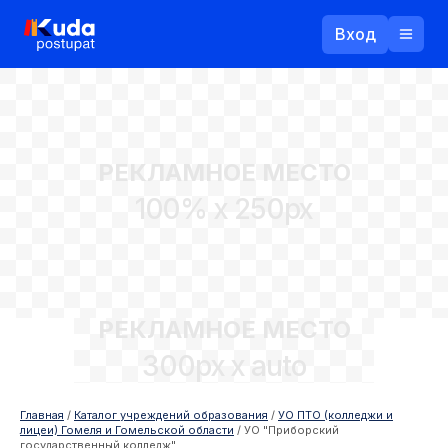
Вход
Назад
РЕКЛАМНОЕ МЕСТО
Логин
100% x 250px
Пароль
Ваш email
РЕКЛАМНОЕ МЕСТО
Забыли пароль?
300px x auto
Войти
Прислать пароль
Регистрация
Главная
/
Каталог учреждений образования
/
УО ПТО (колледжи и
лицеи) Гомеля и Гомельской области
/
УО "Приборский
государственный колледж"