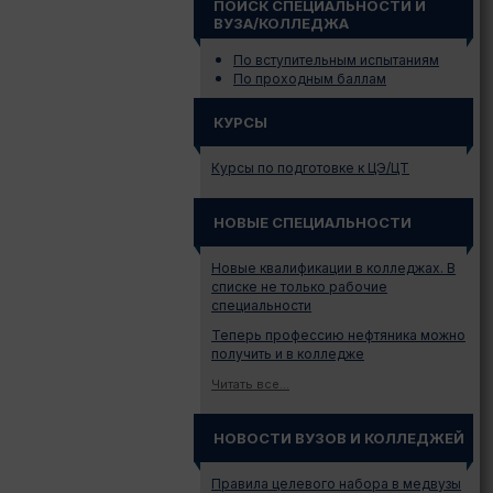
ПОИСК СПЕЦИАЛЬНОСТИ И
ВУЗА/КОЛЛЕДЖА
По вступительным испытаниям
По проходным баллам
КУРСЫ
Курсы по подготовке к ЦЭ/ЦТ
НОВЫЕ СПЕЦИАЛЬНОСТИ
Новые квалификации в колледжах. В
списке не только рабочие
специальности
Теперь профессию нефтяника можно
получить и в колледже
Читать все...
НОВОСТИ ВУЗОВ И КОЛЛЕДЖЕЙ
Правила целевого набора в медвузы