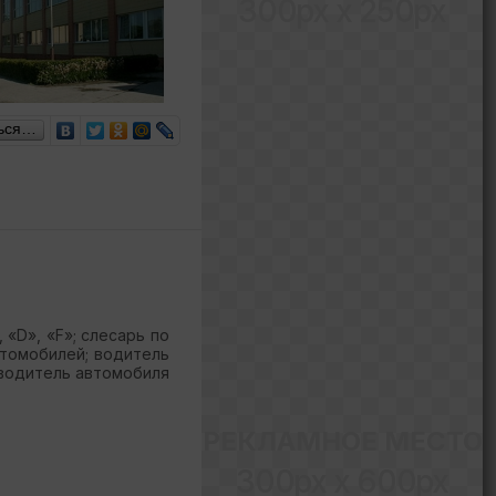
300px x 250px
ься…
, «
D
», «
F
»; слесарь по
втомобилей; водитель
 водитель автомобиля
РЕКЛАМНОЕ МЕСТО
300px x 600px