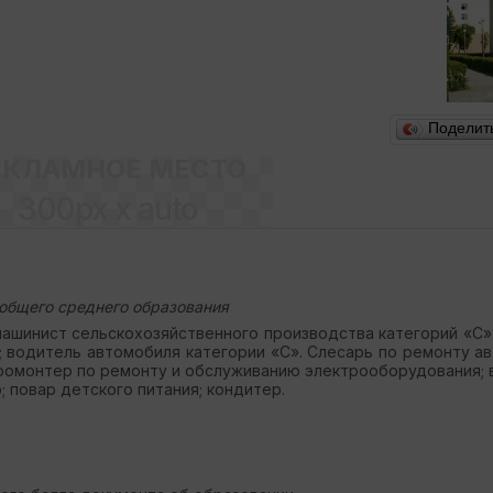
Поделит
ЕКЛАМНОЕ МЕСТО
300px x auto
общего среднего образования
ашинист сельскохозяйственного производства категорий «
C
»
 водитель автомобиля категории «С». Слесарь по ремонту а
тромонтер по ремонту и обслуживанию электрооборудования;
; повар
д
етского питания; кондитер.