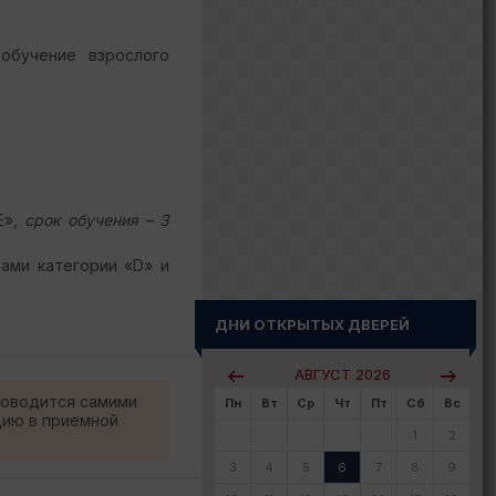
обучение взрослого
Е»,
срок обучения – 3
ами категории «D» и
ДНИ ОТКРЫТЫХ ДВЕРЕЙ
АВГУСТ
2026
роводится самими
Пн
Вт
Ср
Чт
Пт
Сб
Вс
цию в приемной
1
2
3
4
5
6
7
8
9