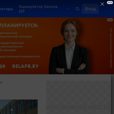
Калькулятор баллов
Вход
титоры
ЦЭ
Обучение для иностранцев
Курсы
Переподготовка
ж"
РЕКЛАМНОЕ МЕСТО