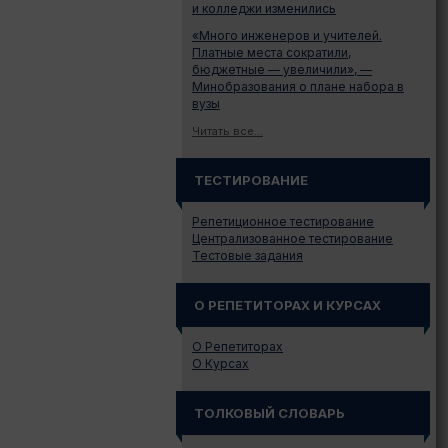
и колледжи изменились
«Много инженеров и учителей.
Платные места сократили,
бюджетные — увеличили», —
Минобразования о плане набора в
вузы
Читать все...
ТЕСТИРОВАНИЕ
Репетиционное тестирование
Централизованное тестирование
Тестовые задания
О РЕПЕТИТОРАХ И КУРСАХ
О Репетиторах
О Курсах
ТОЛКОВЫЙ СЛОВАРЬ