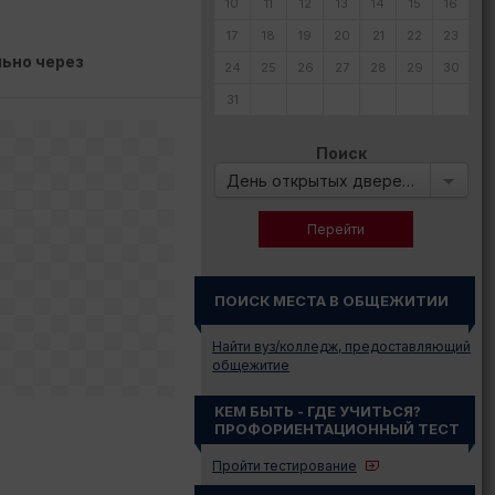
10
11
12
13
14
15
16
17
18
19
20
21
22
23
ьно через
24
25
26
27
28
29
30
31
Поиск
День открытых дверей в:
ПОИСК МЕСТА В ОБЩЕЖИТИИ
Найти вуз/колледж, предоставляющий
общежитие
КЕМ БЫТЬ - ГДЕ УЧИТЬСЯ?
ПРОФОРИЕНТАЦИОННЫЙ ТЕСТ
Пройти тестирование