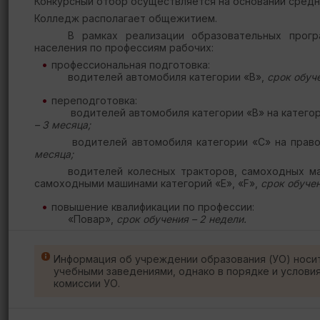
Конкурсный отбор осуществляется на основании средн
Колледж располагает общежитием.
В рамках реализации образовательных про
населения по профессиям рабочих:
профессиональная подготовка:
водителей автомобиля категории «В»,
срок обуче
переподготовка:
водителей автомобиля категории «В» на катего
– 3 месяца;
водителей автомобиля категории «С» на прав
месяца;
водителей колесных тракторов, самоходных ма
самоходными машинами категорий «E», «F»,
срок обучен
повышение квалификации по профессии:
«Повар»,
срок обучения – 2 недели.
Информация об учреждении образования (УО) носи
учебными заведениями, однако в порядке и услови
комиссии УО.