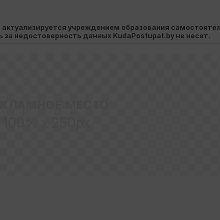
, актуализируется учреждением образования самостоятел
ть за недостоверность данных KudaPostupat.by не несет.
ЕКЛАМНОЕ МЕСТО
100% x 250px