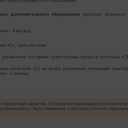
его балла документа об образовании.
грамм
дополнительного образования
взрослых возможно 
ния – 4 месяца;
рию «С»,
срок обучения
о управления составами транспортных средств категории «С
шин категории «С» на право управления колесными трактор
ия – 3 месяца;
т справочный характер. Обновление информации в Каталоге п
ях приема могут быть изменения. Советуем уточнять информа