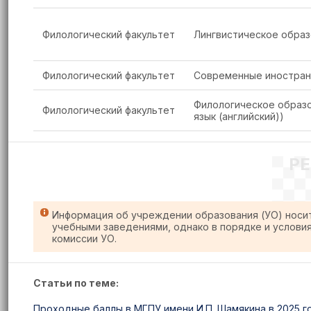
Филологический факультет
Лингвистическое образ
Филологический факультет
Современные иностранн
Филологическое образо
Филологический факультет
язык (английский))
Р
Информация об учреждении образования (УО) носи
учебными заведениями, однако в порядке и услови
комиссии УО.
Статьи по теме:
Проходные баллы в МГПУ имени И.П. Шамякина в 2025 г