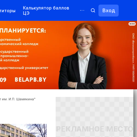
Калькулятор баллов
Вход
титоры
ЦЭ
Обучение для иностранцев
Курсы
Переподготовка
 им. И.П. Шамякина"
РЕКЛАМНОЕ МЕСТО