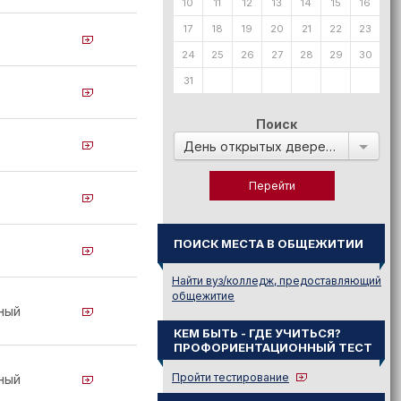
10
11
12
13
14
15
16
17
18
19
20
21
22
23
24
25
26
27
28
29
30
31
Поиск
День открытых дверей в:
ПОИСК МЕСТА В ОБЩЕЖИТИИ
Найти вуз/колледж, предоставляющий
общежитие
ный
КЕМ БЫТЬ - ГДЕ УЧИТЬСЯ?
ПРОФОРИЕНТАЦИОННЫЙ ТЕСТ
Пройти тестирование
ный