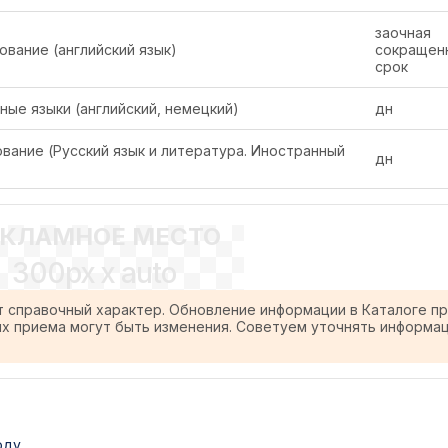
заочная
ование (английский язык)
сокращен
срок
ые языки (английский, немецкий)
дн
вание (Русский язык и литература. Иностранный
дн
ЕКЛАМНОЕ МЕСТО
300px x auto
т справочный характер. Обновление информации в Каталоге п
ях приема могут быть изменения. Советуем уточнять информа
оду