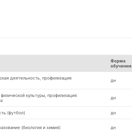
Форма
обучения
кая деятельность, профилизация:
дн
 физической культуры, профилизация:
дн
ка
ть (футбол)
дн
зование (биология и химия)
дн