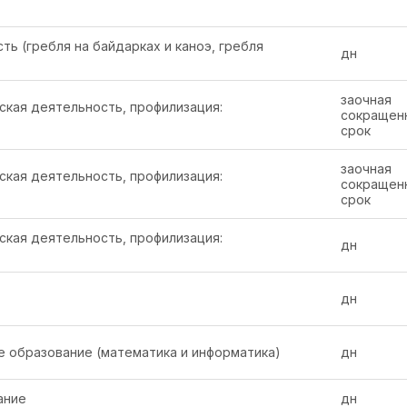
ь (гребля на байдарках и каноэ, гребля
дн
заочная
кая деятельность, профилизация:
сокращен
срок
заочная
кая деятельность, профилизация:
сокращен
срок
кая деятельность, профилизация:
дн
дн
 образование (математика и информатика)
дн
ание
дн