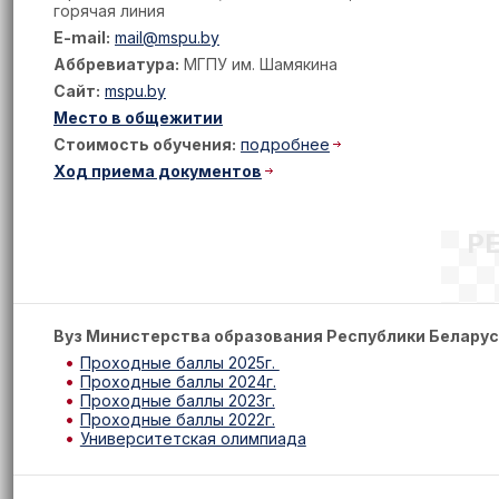
горячая линия
E-mail:
mail@mspu.by
Аббревиатура:
МГПУ им. Шамякина
Сайт:
mspu.by
Место в общежитии
Стоимость обучения:
подробнее
Ход приема документов
Р
Вуз Министерства образования Республики Белару
Проходные баллы 2025г.
Проходные баллы 2024г.
Проходные баллы 2023г.
Проходные баллы 2022г.
Университетская олимпиада