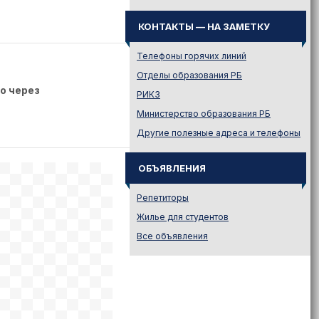
Иностранному абитуриенту
КОНТАКТЫ — НА ЗАМЕТКУ
Куда поступать на твою
специальность?
Телефоны горячих линий
Куда поступать? — Это надо
знать!
Отделы образования РБ
о через
Новости образования и не
РИКЗ
только
Министерство образования РБ
Подготовительные курсы
Другие полезные адреса и телефоны
Подготовка к ЦЭ и ЦТ.
Репетиторы
ОБЪЯВЛЕНИЯ
Поступление в вузы
Поступление в колледжи
Репетиторы
Профориентация
Жилье для студентов
Проходные баллы в вузах
Все объявления
Беларуси
Распределение
Репетиционное
тестирование (РТ)
Стоимость обучения