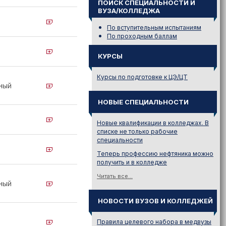
ПОИСК СПЕЦИАЛЬНОСТИ И
ВУЗА/КОЛЛЕДЖА
По вступительным испытаниям
По проходным баллам
КУРСЫ
Курсы по подготовке к ЦЭ/ЦТ
ный
НОВЫЕ СПЕЦИАЛЬНОСТИ
Новые квалификации в колледжах. В
списке не только рабочие
специальности
Теперь профессию нефтяника можно
получить и в колледже
Читать все...
ный
НОВОСТИ ВУЗОВ И КОЛЛЕДЖЕЙ
Правила целевого набора в медвузы