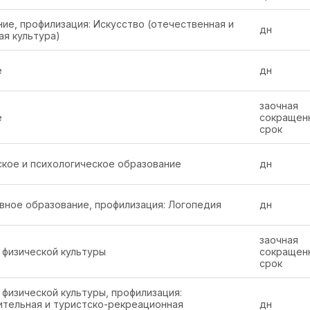
ие, профилизация: Искусство (отечественная и
дн
я культура)
е
дн
заочная
е
сокращен
срок
ское и психологическое образование
дн
вное образование, профилизация: Логопедия
дн
заочная
 физической культуры
сокращен
срок
 физической культуры, профилизация:
тельная и туристско-рекреационная
дн