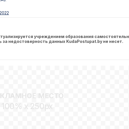
-2022
актуализируется учреждением образования самостоятельн
ть за недостоверность данных KudaPostupat.by не несет.
ЕКЛАМНОЕ МЕСТО
100% x 250px