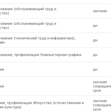
зование (обслуживающий труд и
заочная
ство)
зование (обслуживающий труд и
дн
ство)
ование (технический труд и информатика),
дн
айн
вание, профилизация: Компьютерная графика
дн
ние
дн
заочная
ние
сокращен
срок
заочная
ие, профилизация: Искусство (отечественная и
сокращен
я культура)
срок