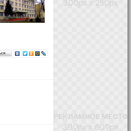
300px x 250px
ься…
РЕКЛАМНОЕ МЕСТО
300px x 600px