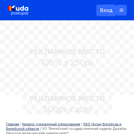
Вход
Назад
РЕКЛАМНОЕ МЕСТО
Логин
100% x 250px
Пароль
Ваш email
РЕКЛАМНОЕ МЕСТО
Забыли пароль?
300px x auto
Войти
Прислать пароль
Регистрация
Главная
/
Каталог учреждений образования
/
УВО (вузы) Витебска и
Витебской области
/
УО "Витебский государственный ордена Дружбы
Народов медицинский университет"