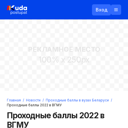
Вход
Назад
РЕКЛАМНОЕ МЕСТО
Логин
100% x 250px
Пароль
Ваш email
Забыли пароль?
Главная
/
Новости
/
Проходные баллы в вузах Беларуси
/
Войти
Проходные баллы 2022 в ВГМУ
Прислать пароль
Проходные баллы 2022 в
Регистрация
ВГМУ