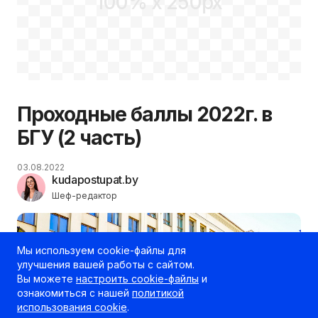
100% x 250px
Проходные баллы 2022г. в
БГУ (2 часть)
03.08.2022
kudapostupat.by
Шеф-редактор
Мы используем cookie-файлы для
улучшения вашей работы с сайтом.
Вы можете
настроить cookie-файлы
и
ознакомиться с нашей
политикой
использования cookie
.