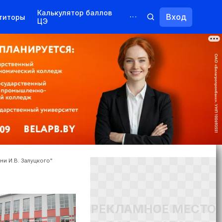
Калькулятор баллов
Вход
титоры
ЦЭ
Обучение для иностранцев
Курсы
Переподготовка
и И.В. Залуцкого"
РЕКЛАМНОЕ МЕСТО