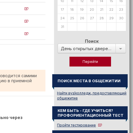
10
11
12
13
14
15
16
17
18
19
20
21
22
23
24
25
26
27
28
29
30
31
Поиск
День открытых дверей в:
роводится самими
цию в приемной
ПОИСК МЕСТА В ОБЩЕЖИТИИ
Найти вуз/колледж, предоставляющий
общежитие
КЕМ БЫТЬ - ГДЕ УЧИТЬСЯ?
ПРОФОРИЕНТАЦИОННЫЙ ТЕСТ
ьно через
Пройти тестирование