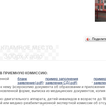
Поделит
ЕКЛАМНОЕ МЕСТО
300px x auto
 В ПРИЕМНУЮ КОМИССИЮ:
енной
бланк
пример заполнения
пример
,
,
заявление(.pdf)
заявления СД(.pdf)
заявле
к нему (ксерокопию документа об образовании и приложения к
новленной форме, выписка из медицинских документов, копия
о-двигательного аппарата, детей-инвалидов в возрасте до 18 ле
ной или медико-реабилитационной экспертной комиссии об отс