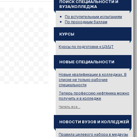
ПОИСК СПЕЦИАЛЬНОСТИ И
ВУЗА/КОЛЛЕДЖА
По вступительным испытаниям
По проходным баллам
КУРСЫ
Курсы по подготовке к ЦЭ/ЦТ
НОВЫЕ СПЕЦИАЛЬНОСТИ
Новые квалификации в колледжах. В
списке не только рабочие
специальности
Теперь профессию нефтяника можно
получить и в колледже
Читать все...
НОВОСТИ ВУЗОВ И КОЛЛЕДЖЕЙ
Правила целевого набора в медвузы