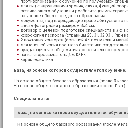
противопоказаний к обучению по получаемой специа
для лиц с нарушениями зрения, слуха, функций опо
развивающего обучения и реабилитации или справк
на уровне общего среднего образования.
документы, подтверждающие право абитуриента на 
шесть фотографий размером 3х4 см.
договор о целевой подготовке специалиста в 3-х эк
ксерокопия паспорта (страницы 25, 31, 32,33), (при 
2 почтовых конверта (большой А4 без марки и малый
для юношей копия военного билета или свидетельст
нуждающиеся в общежитии дополнительно предоста
папка-скоросшиватель ДЕЛО №.
характеристика
База, на основе которой осуществляется обучение:
На основе общего базового образования (после 9 клас
На основе общего среднего образования (после 11 кл.)
Специальности:
База, на основе которой осуществляется обучени
На основе общего базового образования (после 9 кла