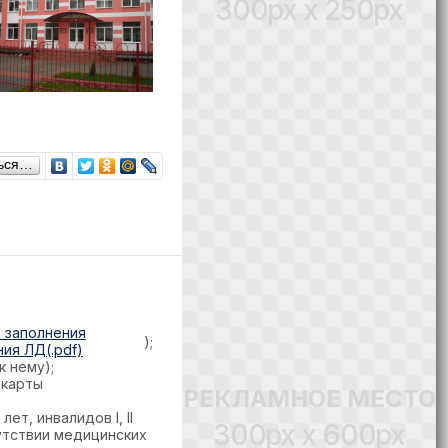
300px x 250px
ься…
 заполнения
);
ния ЛД(.pdf)
 нему);
 карты
РЕКЛАМНОЕ МЕСТО
т, инвалидов I, II
300px x 600px
утствии медицинских