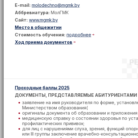
E-mail:
molodechno@mgmk.by
Аббревиатура:
МолГМК
Сайт:
www.mgmk.by
Место в общежитии
Стоимость обучения:
подробнее
Ход приема документов
Р
Проходные баллы 2025
ДОКУМЕНТЫ, ПРЕДСТАВЛЯЕМЫЕ АБИТУРИЕНТАМИ
заявление на имя руководителя по форме, установл
Министерством образования(
оригиналы документа об образовании и приложения 
медицинскую справку о состоянии здоровья по уста
профилактических прививок;
для лиц с нарушениями слуха, зрения, функций опорн
или III группы заключение врачебно-консультацион