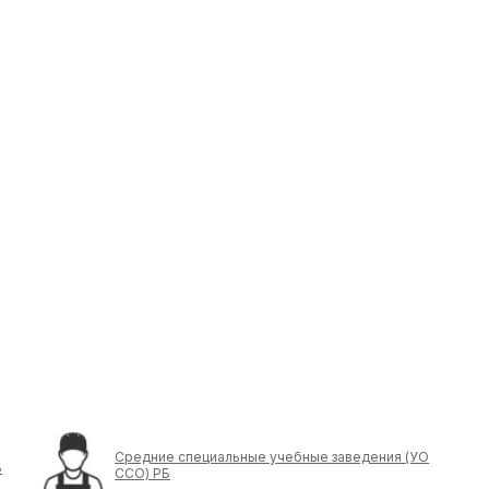
Средние специальные учебные заведения (УО
Б
ССО) РБ