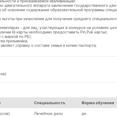
льности и присваиваемой квалификации;
рно-двигательного аппарата заключение государственного цен
а об освоении содержания образовательной программы специ
льготы при зачислении для получения среднего специального
земплярах - для лиц, участвующих в конкурсе на условиях цел
наличии Id-карты необходимо предоставить Pin,Puk карты);
 с маркой по РБ);
ва призывника;
вляют справку о составе семьи и копию паспорта;
сов)
е
Специальность
Форма обучения
ссов)
Лечебное дело
дн.