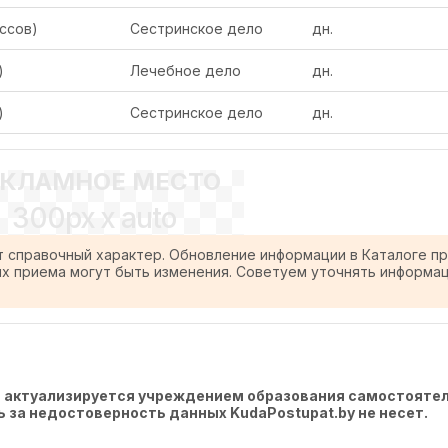
ссов)
Сестринское дело
дн.
)
Лечебное дело
дн.
)
Сестринское дело
дн.
ЕКЛАМНОЕ МЕСТО
300px x auto
т справочный характер. Обновление информации в Каталоге п
ях приема могут быть изменения. Советуем уточнять информа
, актуализируется учреждением образования самостоятел
ть за недостоверность данных KudaPostupat.by не несет.