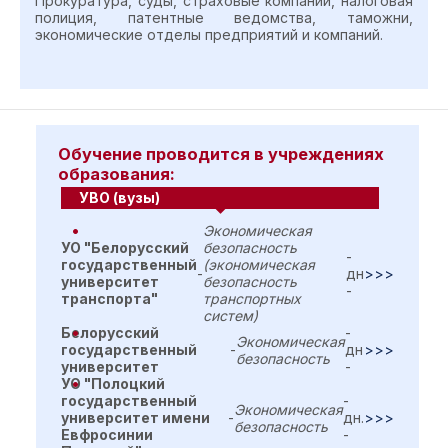
Прокуратура, суды, страховые компании, налоговая
полиция, патентные ведомства, таможни,
экономические отделы предприятий и компаний.
Обучение проводится в учреждениях
образования:
УВО (вузы)
Экономическая
УО "Белорусский
безопасность
-
государственный
(экономическая
-
дн
>>>
университет
безопасность
-
транспорта"
транспортных
систем)
Белорусский
-
Экономическая
государственный
-
дн
>>>
безопасность
университет
-
УО "Полоцкий
государственный
-
Экономическая
университет имени
-
дн.
>>>
безопасность
Евфросинии
-