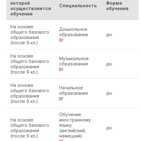
которой
Форма
Специальность
осуществляется
обучения
обучение
На основе
Дошкольное
общего базового
образование
дн.
образования
(после 9 кл.)
На основе
Музыкальное
общего базового
образование
дн.
образования
(после 9 кл.)
На основе
Начальное
общего базового
образование
дн.
образования
(после 9 кл.)
Обучение
На основе
иностранному
общего базового
языку
дн.
образования
(английский,
(после 9 кл.)
немецкий)