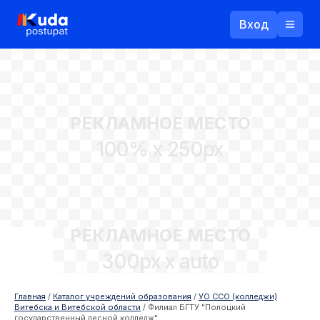
Вход
Назад
РЕКЛАМНОЕ МЕСТО
Логин
100% x 250px
Пароль
Ваш email
РЕКЛАМНОЕ МЕСТО
Забыли пароль?
300px x auto
Войти
Прислать пароль
Регистрация
Главная
/
Каталог учреждений образования
/
УО ССО (колледжи)
Витебска и Витебской области
/
Филиал БГТУ "Полоцкий
государственный лесной колледж"