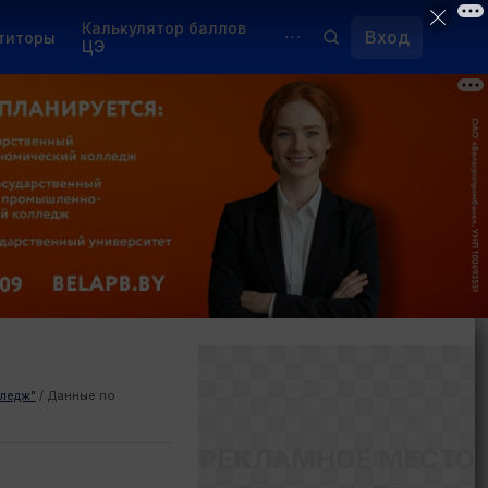
Калькулятор баллов
Вход
титоры
ЦЭ
Обучение для иностранцев
Курсы
Переподготовка
лледж"
/
Данные по
РЕКЛАМНОЕ МЕСТО