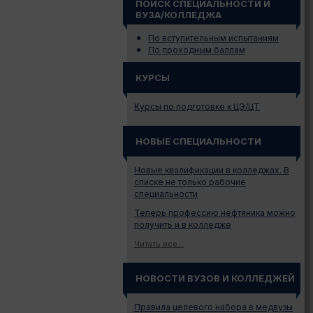
ПОИСК СПЕЦИАЛЬНОСТИ И
ВУЗА/КОЛЛЕДЖА
По вступительным испытаниям
По проходным баллам
КУРСЫ
Курсы по подготовке к ЦЭ/ЦТ
НОВЫЕ СПЕЦИАЛЬНОСТИ
Новые квалификации в колледжах. В
списке не только рабочие
специальности
Теперь профессию нефтяника можно
получить и в колледже
Читать все...
НОВОСТИ ВУЗОВ И КОЛЛЕДЖЕЙ
Правила целевого набора в медвузы