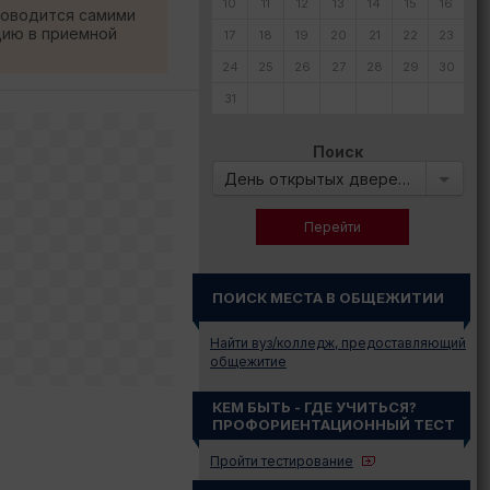
10
11
12
13
14
15
16
роводится самими
цию в приемной
17
18
19
20
21
22
23
24
25
26
27
28
29
30
31
Поиск
День открытых дверей в:
ПОИСК МЕСТА В ОБЩЕЖИТИИ
Найти вуз/колледж, предоставляющий
общежитие
КЕМ БЫТЬ - ГДЕ УЧИТЬСЯ?
ПРОФОРИЕНТАЦИОННЫЙ ТЕСТ
Пройти тестирование