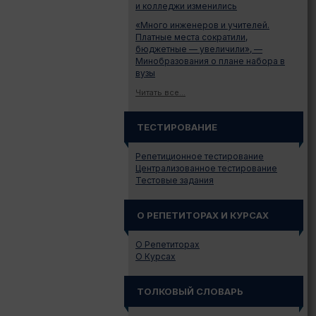
и колледжи изменились
«Много инженеров и учителей.
Платные места сократили,
бюджетные — увеличили», —
Минобразования о плане набора в
вузы
Читать все...
ТЕСТИРОВАНИЕ
Репетиционное тестирование
Централизованное тестирование
Тестовые задания
О РЕПЕТИТОРАХ И КУРСАХ
О Репетиторах
О Курсах
ТОЛКОВЫЙ СЛОВАРЬ