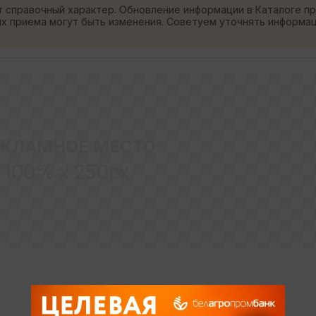
т справочный характер. Обновление информации в Каталоге п
ях приема могут быть изменения. Советуем уточнять информа
ЕКЛАМНОЕ МЕСТО
100% x 250px