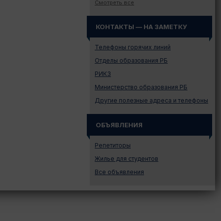
Законодательство
Смотреть все
Иностранному абитуриенту
КОНТАКТЫ — НА ЗАМЕТКУ
Куда поступать на твою
специальность?
Телефоны горячих линий
Куда поступать? — Это надо
знать!
Отделы образования РБ
Новости образования и не
РИКЗ
только
Министерство образования РБ
Подготовительные курсы
Другие полезные адреса и телефоны
Подготовка к ЦЭ и ЦТ.
Репетиторы
ОБЪЯВЛЕНИЯ
Поступление в вузы
Поступление в колледжи
Репетиторы
Профориентация
Жилье для студентов
Проходные баллы в вузах
Все объявления
Беларуси
Распределение
Репетиционное
тестирование (РТ)