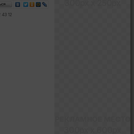
300px x 250px
ься…
 43 12
РЕКЛАМНОЕ МЕСТО
300px x 600px