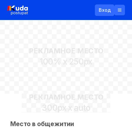
Вход
Назад
РЕКЛАМНОЕ МЕСТО
Логин
100% x 250px
Пароль
Ваш email
РЕКЛАМНОЕ МЕСТО
Забыли пароль?
300px x auto
Войти
Прислать пароль
Регистрация
Место в общежитии