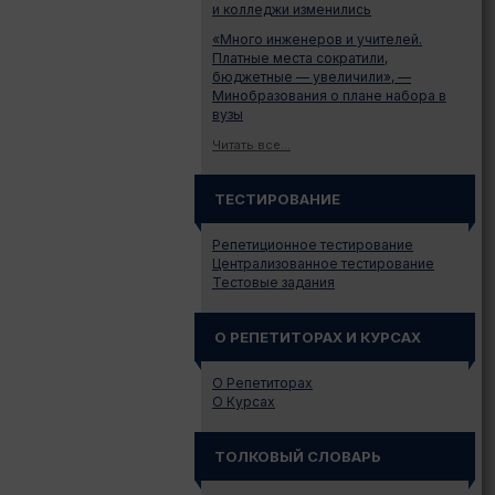
и колледжи изменились
«Много инженеров и учителей.
Платные места сократили,
бюджетные — увеличили», —
Минобразования о плане набора в
вузы
Читать все...
ТЕСТИРОВАНИЕ
Репетиционное тестирование
Централизованное тестирование
Тестовые задания
О РЕПЕТИТОРАХ И КУРСАХ
О Репетиторах
О Курсах
ТОЛКОВЫЙ СЛОВАРЬ