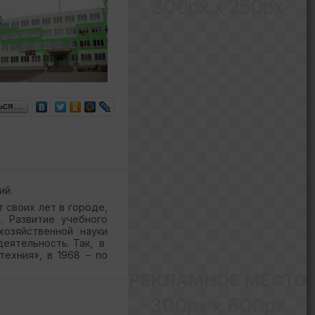
300px x 250px
ься…
ий.
т своих лет в городе,
. Развитие учебного
хозяйственной науки
деятельность. Так, в
ехния», в 1968 – по
РЕКЛАМНОЕ МЕСТО
300px x 600px