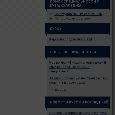
ПОИСК СПЕЦИАЛЬНОСТИ И
ВУЗА/КОЛЛЕДЖА
По вступительным испытаниям
По проходным баллам
КУРСЫ
Курсы по подготовке к ЦЭ/ЦТ
НОВЫЕ СПЕЦИАЛЬНОСТИ
Новые квалификации в колледжах. В
списке не только рабочие
специальности
Теперь профессию нефтяника можно
получить и в колледже
Читать все...
НОВОСТИ ВУЗОВ И КОЛЛЕДЖЕЙ
Правила целевого набора в медвузы