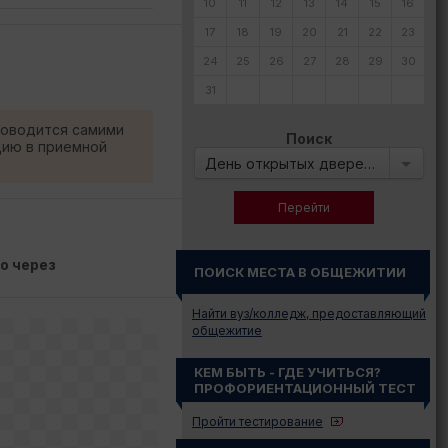
10
11
12
13
14
15
16
17
18
19
20
21
22
23
24
25
26
27
28
29
30
31
роводится самими
Поиск
цию в приемной
День открытых дверей в:
о через
ПОИСК МЕСТА В ОБЩЕЖИТИИ
Найти вуз/колледж, предоставляющий
общежитие
КЕМ БЫТЬ - ГДЕ УЧИТЬСЯ?
ПРОФОРИЕНТАЦИОННЫЙ ТЕСТ
Пройти тестирование