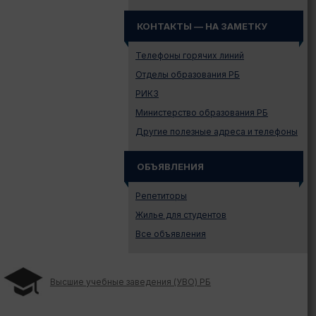
Иностранному абитуриенту
КОНТАКТЫ — НА ЗАМЕТКУ
Куда поступать на твою
специальность?
Телефоны горячих линий
Куда поступать? — Это надо
знать!
Отделы образования РБ
Новости образования и не
РИКЗ
только
Министерство образования РБ
Подготовительные курсы
Другие полезные адреса и телефоны
Подготовка к ЦЭ и ЦТ.
Репетиторы
ОБЪЯВЛЕНИЯ
Поступление в вузы
Поступление в колледжи
Репетиторы
Профориентация
Жилье для студентов
Проходные баллы в вузах
Все объявления
Беларуси
Распределение
Репетиционное
Высшие учебные заведения (УВО) РБ
тестирование (РТ)
Стоимость обучения