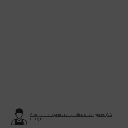
Средние специальные учебные заведения (УО
Б
ССО) РБ