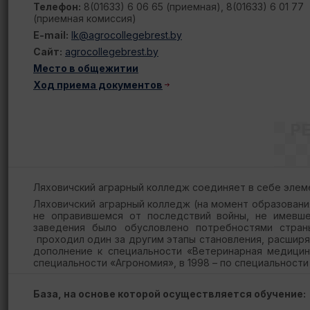
Телефон:
8(01633) 6 06 65 (приемная), 8(01633) 6 01 77
(приемная комиссия)
E-mail:
lk@agrocollegebrest.by
Сайт:
agrocollegebrest.by
Место в общежитии
Ход приема документов
Р
Ляховичский аграрный колледж соединяет в себе эле
Ляховичский аграрный колледж (на момент образования,
не оправившемся от последствий войны, не имевше
заведения было обусловлено потребностями страны
проходил один за другим этапы становления, расширя
дополнение к специальности «Ветеринарная медицина
специальности «Агрономия», в 1998 – по специальнос
База, на основе которой осуществляется обучение: