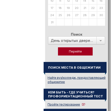
10
11
12
13
14
15
16
17
18
19
20
21
22
23
24
25
26
27
28
29
30
31
Поиск
День открытых дверей в:
ПОИСК МЕСТА В ОБЩЕЖИТИИ
Найти вуз/колледж, предоставляющий
общежитие
КЕМ БЫТЬ - ГДЕ УЧИТЬСЯ?
ПРОФОРИЕНТАЦИОННЫЙ ТЕСТ
Пройти тестирование