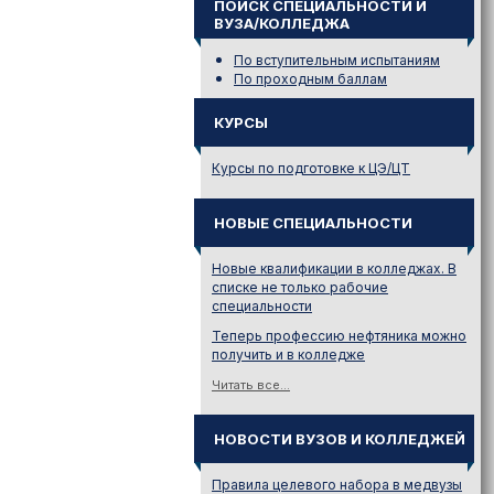
ПОИСК СПЕЦИАЛЬНОСТИ И
ВУЗА/КОЛЛЕДЖА
По вступительным испытаниям
По проходным баллам
КУРСЫ
Курсы по подготовке к ЦЭ/ЦТ
НОВЫЕ СПЕЦИАЛЬНОСТИ
Новые квалификации в колледжах. В
списке не только рабочие
специальности
Теперь профессию нефтяника можно
получить и в колледже
Читать все...
НОВОСТИ ВУЗОВ И КОЛЛЕДЖЕЙ
Правила целевого набора в медвузы