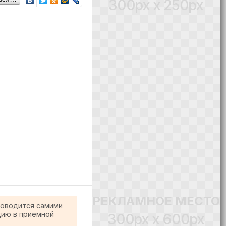
300px x 250px
РЕКЛАМНОЕ МЕСТО
роводится самими
цию в приемной
300px x 600px