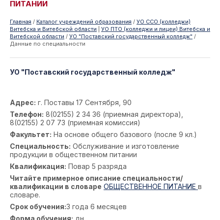
ПИТАНИИ
Главная
/
Каталог учреждений образования
/
УО ССО (колледжи)
Витебска и Витебской области
|
УО ПТО (колледжи и лицеи) Витебска и
Витебской области
/
УО "Поставский государственный колледж"
/
Данные по специальности
УО "Поставский государственный колледж"
Адрес:
г. Поставы 17 Сентября, 90
Телефон:
8(02155) 2 34 36 (приемная директора),
8(02155) 2 07 73 (приемная комиссия)
Факультет:
На основе общего базового (после 9 кл.)
Специальность:
Обслуживание и изготовление
продукции в общественном питании
Квалификация:
Повар 5 разряда
Читайте примерное описание специальности/
квалификации в словаре
ОБЩЕСТВЕННОЕ ПИТАНИЕ
в
словаре.
Срок обучения:
3 года 6 месяцев
Форма обучения:
дн.