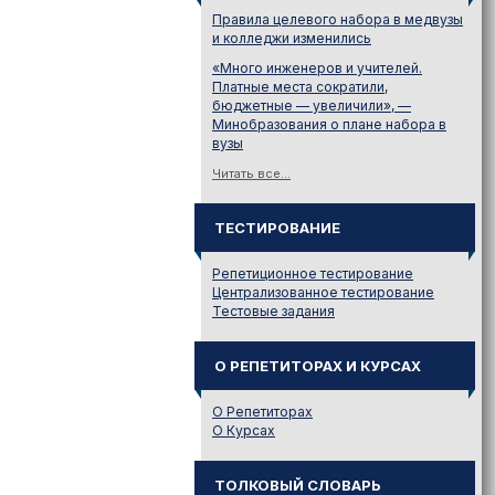
Правила целевого набора в медвузы
и колледжи изменились
«Много инженеров и учителей.
Платные места сократили,
бюджетные — увеличили», —
Минобразования о плане набора в
вузы
Читать все...
ТЕСТИРОВАНИЕ
Репетиционное тестирование
Централизованное тестирование
Тестовые задания
О РЕПЕТИТОРАХ И КУРСАХ
О Репетиторах
О Курсах
ТОЛКОВЫЙ СЛОВАРЬ