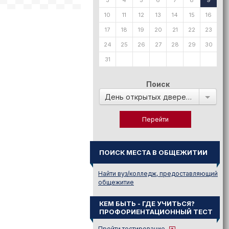
3
4
5
6
7
8
9
10
11
12
13
14
15
16
17
18
19
20
21
22
23
24
25
26
27
28
29
30
31
Поиск
День открытых дверей в:
ПОИСК МЕСТА В ОБЩЕЖИТИИ
Найти вуз/колледж, предоставляющий
общежитие
КЕМ БЫТЬ - ГДЕ УЧИТЬСЯ?
ПРОФОРИЕНТАЦИОННЫЙ ТЕСТ
Пройти тестирование