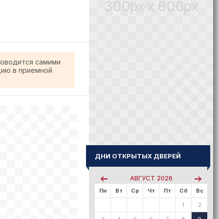
300px x 600px
роводится самими
цию в приемной
ДНИ ОТКРЫТЫХ ДВЕРЕЙ
АВГУСТ
2026
Пн
Вт
Ср
Чт
Пт
Сб
Вс
1
2