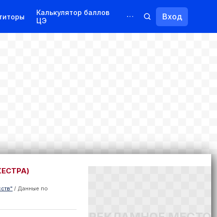
Калькулятор баллов
Вход
титоры
ЦЭ
Обучение для иностранцев
Курсы
Переподготовка
ЕСТРА)
сств"
/
Данные по
РЕКЛАМНОЕ МЕСТО