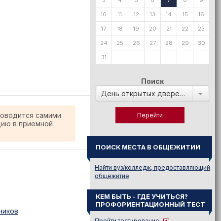
3
4
5
6
7
8
9
10
11
12
13
14
15
16
17
18
19
20
21
22
23
24
25
26
27
28
29
30
31
Поиск
День открытых дверей в:
роводится самими
цию в приемной
ПОИСК МЕСТА В ОБЩЕЖИТИИ
Найти вуз/колледж, предоставляющий
общежитие
КЕМ БЫТЬ - ГДЕ УЧИТЬСЯ?
ПРОФОРИЕНТАЦИОННЫЙ ТЕСТ
чиков
Пройти тестирование