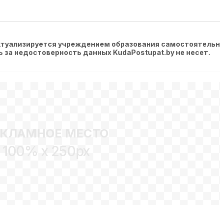
актуализируется учреждением образования самостоятельн
ть за недостоверность данных KudaPostupat.by не несет.
ЕКЛАМНОЕ МЕСТО
100% x 250px