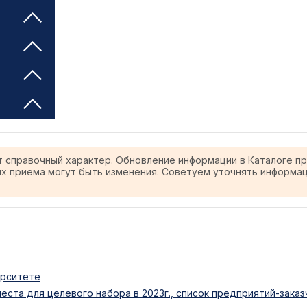
т справочный характер. Обновление информации в Каталоге п
ях приема могут быть изменения. Советуем уточнять информа
ерситете
еста для целевого набора в 2023г., список предприятий-заказ