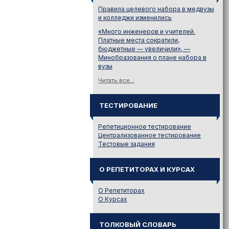
Правила целевого набора в медвузы
и колледжи изменились
«Много инженеров и учителей.
Платные места сократили,
бюджетные — увеличили», —
Минобразования о плане набора в
вузы
Читать все...
ТЕСТИРОВАНИЕ
Репетиционное тестирование
Централизованное тестирование
Тестовые задания
О РЕПЕТИТОРАХ И КУРСАХ
О Репетиторах
О Курсах
ТОЛКОВЫЙ СЛОВАРЬ