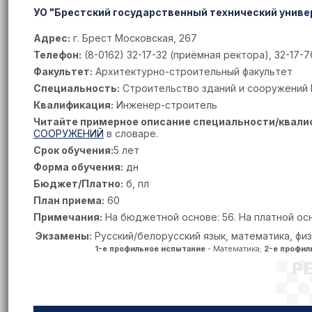
УО "Брестский государственный технический униве
Адрес:
г. Брест Московская, 267
Телефон:
(8-0162) 32-17-32 (приёмная ректора), 32-17-7
Факультет:
Архитектурно-строительный факультет
Специальность:
Строительство зданий и сооружений 
Квалификация:
Инженер-строитель
Читайте примерное описание специальности/квали
СООРУЖЕНИЙ
в словаре.
Срок обучения:
5 лет
Форма обучения:
дн
Бюджет/Платно:
б, пл
План приема:
60
Примечания:
На бюджетной основе: 56. На платной осн
Экзамены:
Русский/белорусский язык, математика, фи
1-е профильное испытание
- Математика;
2-е профил
Р