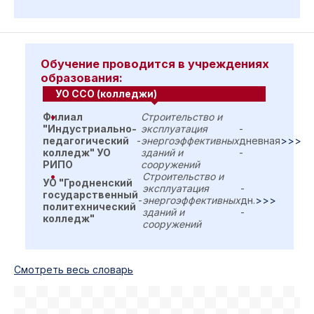
Обучение проводится в учреждениях
образования:
УО ССО (колледжи)
Филиал
Строительство и
"Индустриально-
эксплуатация
-
педагогический
-
энергоэффективных
дневная
>>>
колледж" УО
зданий и
-
РИПО
сооружений
Строительство и
УО "Гродненский
эксплуатация
-
государственный
-
энергоэффективных
дн.
>>>
политехнический
зданий и
-
колледж"
сооружений
Cмотреть весь словарь