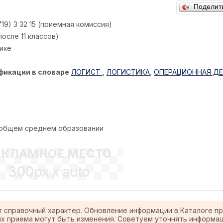
Поделит
719) 3 32 15 (приемная комиссия)
осле 11 классов)
ике
фикации в словаре
ЛОГИСТ
,
ЛОГИСТИКА
,
ОПЕРАЦИОННАЯ ДЕ
 общем среднем образовании
ЕКЛАМНОЕ МЕСТО
300px x auto
т справочный характер. Обновление информации в Каталоге п
ях приема могут быть изменения. Советуем уточнять информа