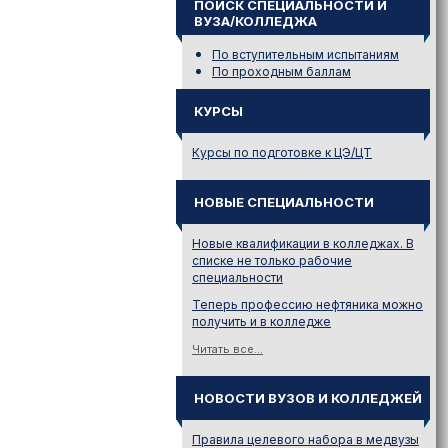
ПОИСК СПЕЦИАЛЬНОСТИ И
ВУЗА/КОЛЛЕДЖА
По вступительным испытаниям
По проходным баллам
КУРСЫ
Курсы по подготовке к ЦЭ/ЦТ
НОВЫЕ СПЕЦИАЛЬНОСТИ
Новые квалификации в колледжах. В
списке не только рабочие
специальности
Теперь профессию нефтяника можно
получить и в колледже
Читать все...
НОВОСТИ ВУЗОВ И КОЛЛЕДЖЕЙ
Правила целевого набора в медвузы