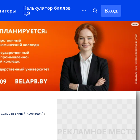
Калькулятор баллов
Вход
титоры
ЦЭ
Обучение для иностранцев
Курсы
Переподготовка
сударственный колледж"
/
РЕКЛАМНОЕ МЕСТО