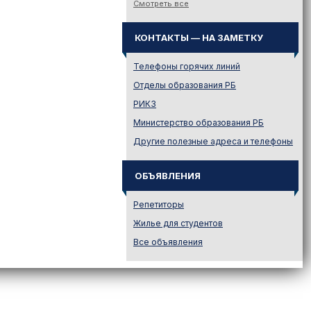
Смотреть все
Законодательство
Иностранному абитуриенту
КОНТАКТЫ — НА ЗАМЕТКУ
Куда поступать на твою
специальность?
Телефоны горячих линий
Куда поступать? — Это надо
Отделы образования РБ
знать!
РИКЗ
Новости образования и не
Министерство образования РБ
только
Другие полезные адреса и телефоны
Подготовительные курсы
Подготовка к ЦЭ и ЦТ.
Репетиторы
ОБЪЯВЛЕНИЯ
Поступление в вузы
Репетиторы
Поступление в колледжи
Жилье для студентов
Профориентация
Все объявления
Проходные баллы в вузах
Беларуси
Распределение
Репетиционное
тестирование (РТ)