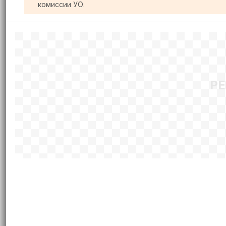
комиссии УО.
Р