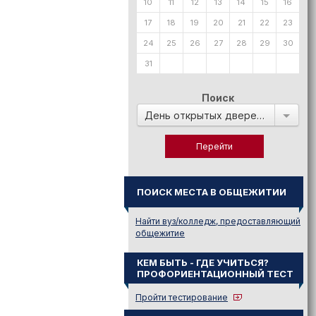
10
11
12
13
14
15
16
17
18
19
20
21
22
23
24
25
26
27
28
29
30
31
Поиск
День открытых дверей в:
ПОИСК МЕСТА В ОБЩЕЖИТИИ
Найти вуз/колледж, предоставляющий
общежитие
КЕМ БЫТЬ - ГДЕ УЧИТЬСЯ?
ПРОФОРИЕНТАЦИОННЫЙ ТЕСТ
Пройти тестирование