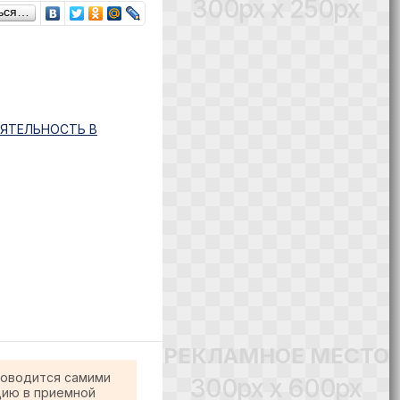
300px x 250px
ься…
ЯТЕЛЬНОСТЬ В
РЕКЛАМНОЕ МЕСТО
роводится самими
300px x 600px
цию в приемной