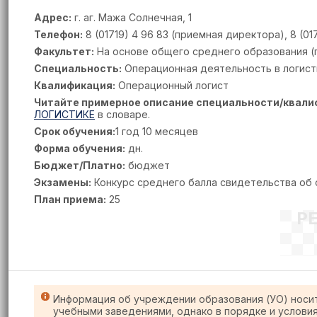
Адрес:
г. аг. Мажа Солнечная, 1
Телефон:
8 (01719) 4 96 83 (приемная директора), 8 (01
Факультет:
На основе общего среднего образования (п
Специальность:
Операционная деятельность в логист
Квалификация:
Операционный логист
Читайте примерное описание специальности/квали
ЛОГИСТИКЕ
в словаре.
Срок обучения:
1 год 10 месяцев
Форма обучения:
дн.
Бюджет/Платно:
бюджет
Экзамены:
Конкурс среднего балла свидетельства об
План приема:
25
Р
Информация об учреждении образования (УО) носи
учебными заведениями, однако в порядке и услови