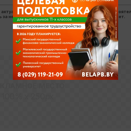
, актуализируется учреждением образования самостоятел
ть за недостоверность данных KudaPostupat.by не несет.
ЕКЛАМНОЕ МЕСТО
100% x 250px