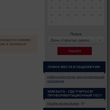
10
11
12
13
14
15
16
17
18
19
20
21
22
23
24
25
26
27
28
29
30
31
Поиск
роводится самими
День открытых дверей в:
цию в приемной
ПОИСК МЕСТА В ОБЩЕЖИТИИ
Найти вуз/колледж, предоставляющий
общежитие
КЕМ БЫТЬ - ГДЕ УЧИТЬСЯ?
ПРОФОРИЕНТАЦИОННЫЙ ТЕСТ
Пройти тестирование