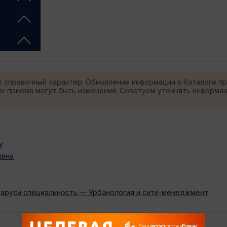
т справочный характер. Обновление информации в Каталоге п
ях приема могут быть изменения. Советуем уточнять информа
у
кина
Беларуси специальность — Урбанология и сити-менеджмент