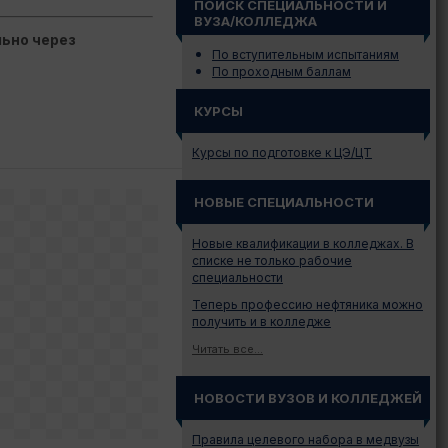
ПОИСК СПЕЦИАЛЬНОСТИ И
ВУЗА/КОЛЛЕДЖА
ьно через
По вступительным испытаниям
По проходным баллам
КУРСЫ
Курсы по подготовке к ЦЭ/ЦТ
НОВЫЕ СПЕЦИАЛЬНОСТИ
Новые квалификации в колледжах. В
списке не только рабочие
специальности
Теперь профессию нефтяника можно
получить и в колледже
Читать все...
НОВОСТИ ВУЗОВ И КОЛЛЕДЖЕЙ
Правила целевого набора в медвузы