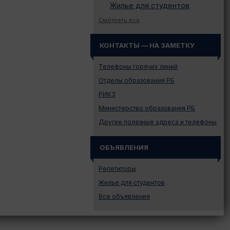
Жилье для студентов
Законодательство
Смотреть все
Иностранному абитуриенту
КОНТАКТЫ — НА ЗАМЕТКУ
Куда поступать на твою
специальность?
Телефоны горячих линий
Куда поступать? — Это надо
знать!
Отделы образования РБ
Новости образования и не
РИКЗ
только
Министерство образования РБ
Подготовительные курсы
Другие полезные адреса и телефоны
Подготовка к ЦЭ и ЦТ.
Репетиторы
ОБЪЯВЛЕНИЯ
Поступление в вузы
Поступление в колледжи
Репетиторы
Профориентация
Жилье для студентов
Проходные баллы в вузах
Все объявления
Беларуси
Распределение
Репетиционное