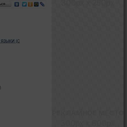
300px x 250px
ься…
ЯЗЫКИ (С
)
РЕКЛАМНОЕ МЕСТО
300px x 600px