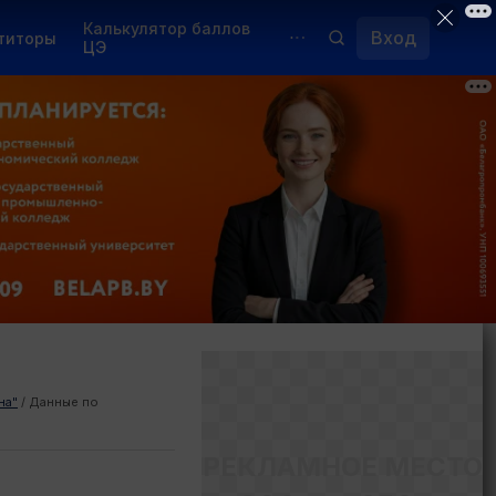
Калькулятор баллов
Вход
титоры
ЦЭ
Обучение для иностранцев
Курсы
Переподготовка
на"
/
Данные по
РЕКЛАМНОЕ МЕСТО