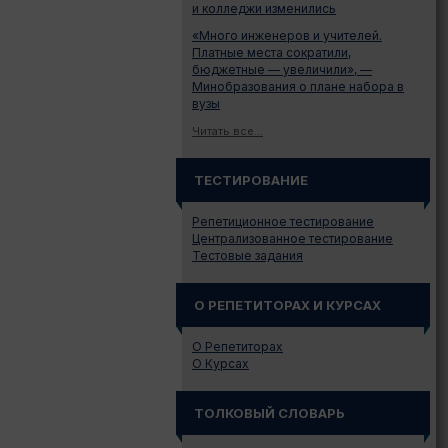
и колледжи изменились
«Много инженеров и учителей.
Платные места сократили,
бюджетные — увеличили», —
Минобразования о плане набора в
вузы
Читать все...
ТЕСТИРОВАНИЕ
Репетиционное тестирование
Централизованное тестирование
Тестовые задания
О РЕПЕТИТОРАХ И КУРСАХ
О Репетиторах
О Курсах
ТОЛКОВЫЙ СЛОВАРЬ