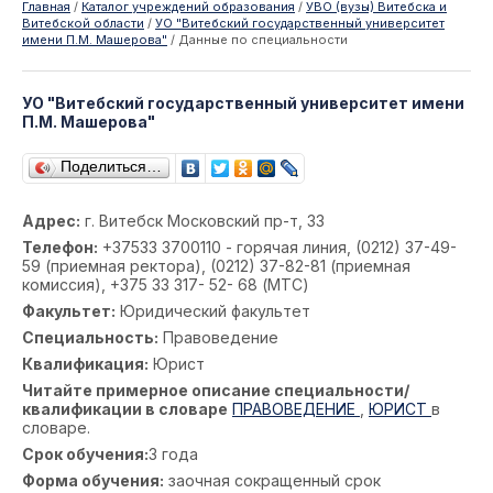
Главная
/
Каталог учреждений образования
/
УВО (вузы) Витебска и
Витебской области
/
УО "Витебский государственный университет
имени П.М. Машерова"
/
Данные по специальности
УО "Витебский государственный университет имени
П.М. Машерова"
Поделиться…
Адрес:
г. Витебск Московский пр-т, 33
Телефон:
+37533 3700110 - горячая линия, (0212) 37-49-
59 (приемная ректора), (0212) 37-82-81 (приемная
комиссия), +375 33 317- 52- 68 (МТС)
Факультет:
Юридический факультет
Специальность:
Правоведение
Квалификация:
Юрист
Читайте примерное описание специальности/
квалификации в словаре
ПРАВОВЕДЕНИЕ
,
ЮРИСТ
в
словаре.
Срок обучения:
3 года
Форма обучения:
заочная сокращенный срок