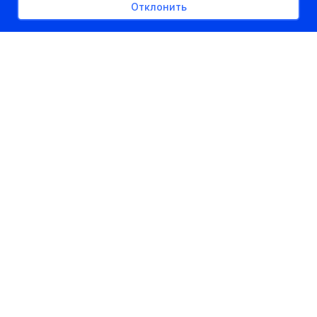
Отклонить
РЕКЛАМНОЕ МЕСТО
300px x auto