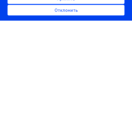
Отклонить
РЕКЛАМНОЕ МЕСТО
300px x auto