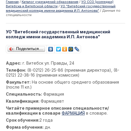
Главная
/
Каталог учреждений образования
/
УО ССО (колледжи)
Витебска и Витебской области
/
УО "Витебский государственный
медицинский колледж имени академика И.П. Антонова"
/
Данные по
специальности
УО "Витебский государственный медицинский
колледж имени академика И.П. Антонова"
Поделиться…
Адрес:
г. Витебск ул. Правды, 24
Телефон:
(8-0212) 26-25-86 (приемная директора), (8-
0212) 22-38-16 (приемная комиссия)
Факультет:
На основе общего среднего образования
(после 11 кл.)
Специальность:
Фармация
Квалификация:
Фармацевт
Читайте примерное описание специальности/
квалификации в словаре
ФАРМАЦИЯ
в словаре.
Срок обучения:
2 года
Форма обучения:
дн.