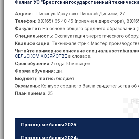
Филиал УО "Брестский государственный техническ
Адрес:
г. Пинск ул. Иркутско-Пинской Дивизии, 27
Телефон:
8(0165) 65 40 45 (приемная директора), 8(016
Факультет:
На основе общего среднего образования (п
Специальность:
Эксплуатация энергетического оборуд
Квалификация:
Техник-электрик. Мастер производств
Читайте примерное описание специальности/квали
СЕЛЬСКОМ ХОЗЯЙСТВЕ
в словаре.
Срок обучения:
2 года 10 месяцев
Форма обучения:
дн.
Бюджет/Платно:
бюджет
Экзамены:
Конкурс среднего балла свидетельства об
План приема:
25
Р
Проходные баллы 2025:
Проходные баллы 2024: