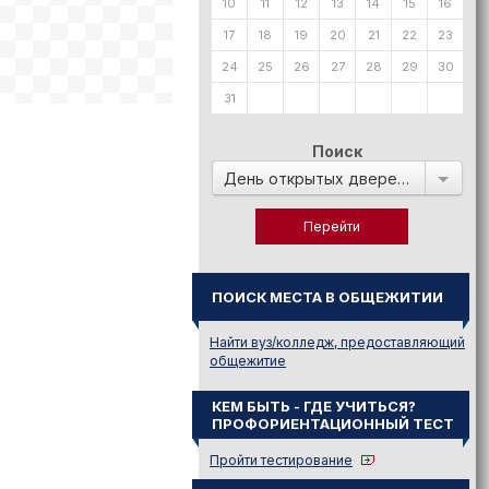
10
11
12
13
14
15
16
17
18
19
20
21
22
23
24
25
26
27
28
29
30
31
Поиск
День открытых дверей в:
ПОИСК МЕСТА В ОБЩЕЖИТИИ
Найти вуз/колледж, предоставляющий
общежитие
КЕМ БЫТЬ - ГДЕ УЧИТЬСЯ?
ПРОФОРИЕНТАЦИОННЫЙ ТЕСТ
Пройти тестирование