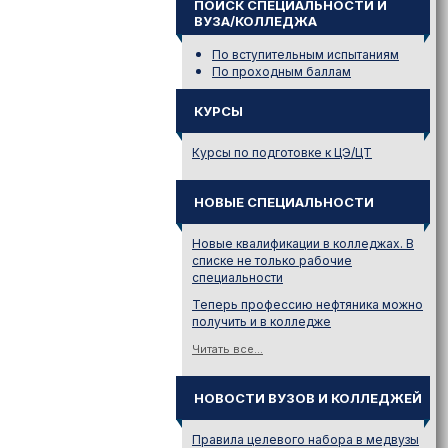
ПОИСК СПЕЦИАЛЬНОСТИ И
ВУЗА/КОЛЛЕДЖА
По вступительным испытаниям
По проходным баллам
КУРСЫ
Курсы по подготовке к ЦЭ/ЦТ
НОВЫЕ СПЕЦИАЛЬНОСТИ
Новые квалификации в колледжах. В
списке не только рабочие
специальности
Теперь профессию нефтяника можно
получить и в колледже
Читать все...
НОВОСТИ ВУЗОВ И КОЛЛЕДЖЕЙ
Правила целевого набора в медвузы