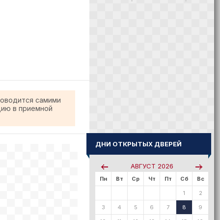
роводится самими
цию в приемной
ДНИ ОТКРЫТЫХ ДВЕРЕЙ
АВГУСТ
2026
Пн
Вт
Ср
Чт
Пт
Сб
Вс
1
2
3
4
5
6
7
8
9