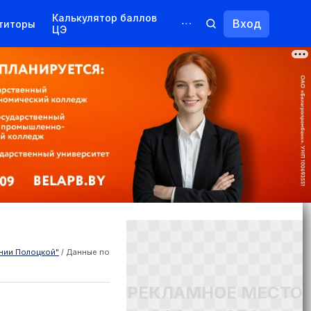
Калькулятор баллов
Вход
титоры
ЦЭ
Обучение для иностранцев
Курсы
Переподготовка
нии Полоцкой"
/
Данные по
РЕКЛАМНОЕ МЕСТО