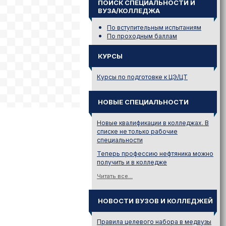
ПОИСК СПЕЦИАЛЬНОСТИ И
ВУЗА/КОЛЛЕДЖА
По вступительным испытаниям
По проходным баллам
КУРСЫ
Курсы по подготовке к ЦЭ/ЦТ
НОВЫЕ СПЕЦИАЛЬНОСТИ
Новые квалификации в колледжах. В
списке не только рабочие
специальности
Теперь профессию нефтяника можно
получить и в колледже
Читать все...
НОВОСТИ ВУЗОВ И КОЛЛЕДЖЕЙ
Правила целевого набора в медвузы