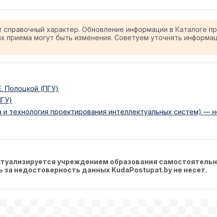
т справочный характер. Обновление информации в Каталоге п
ях приема могут быть изменения. Советуем уточнять информа
. Полоцкой (ПГУ)
ПГУ)
 и технология проектирования интеллектуальных систем) — н
актуализируется учреждением образования самостоятельн
ть за недостоверность данных KudaPostupat.by не несет.