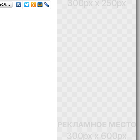
300px x 250px
ься…
РЕКЛАМНОЕ МЕСТО
300px x 600px