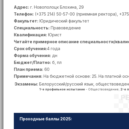
Адрес:
г. Новополоцк Блохина, 29
Телефон:
(+375 214) 50-57-00 (приемная ректора), +375
Факультет:
Юридический факультет
Специальность:
Правоведение
Квалификация:
Юрист
Читайте примерное описание специальности/квали
Срок обучения:
4 года
Форма обучения:
дн
Бюджет/Платно:
б, пл
План приема:
60
Примечания:
На бюджетной основе: 25. На платной осн
Экзамены:
Белорусский/русский язык, обществоведен
1-е профильное испытание
- Обществоведение;
2-е 
Р
Проходные баллы 2025: