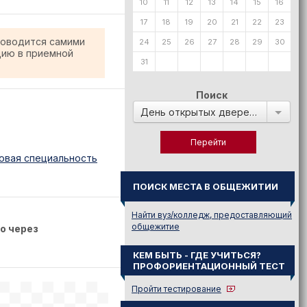
10
11
12
13
14
15
16
17
18
19
20
21
22
23
роводится самими
24
25
26
27
28
29
30
цию в приемной
31
Поиск
День открытых дверей в:
овая специальность
ПОИСК МЕСТА В ОБЩЕЖИТИИ
Найти вуз/колледж, предоставляющий
общежитие
о через
КЕМ БЫТЬ - ГДЕ УЧИТЬСЯ?
ПРОФОРИЕНТАЦИОННЫЙ ТЕСТ
Пройти тестирование