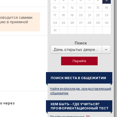
3
4
5
6
7
8
9
10
11
12
13
14
15
16
17
18
19
20
21
22
23
роводится самими
цию в приемной
24
25
26
27
28
29
30
31
Поиск
День открытых дверей в:
ПОИСК МЕСТА В ОБЩЕЖИТИИ
Найти вуз/колледж, предоставляющий
общежитие
о через
КЕМ БЫТЬ - ГДЕ УЧИТЬСЯ?
ПРОФОРИЕНТАЦИОННЫЙ ТЕСТ
Пройти тестирование