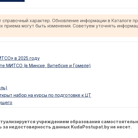
т справочный характер. Обновление информации в Каталоге п
ях приема могут быть изменения. Советуем уточнять информа
ТСО» в 2025 году
е МИТСО (в Минске, Витебске и Гомеле)
ель)
ткрыт набор на курсы по подготовке к ЦТ
ущего
актуализируется учреждением образования самостоятельн
ть за недостоверность данных KudaPostupat.by не несет.