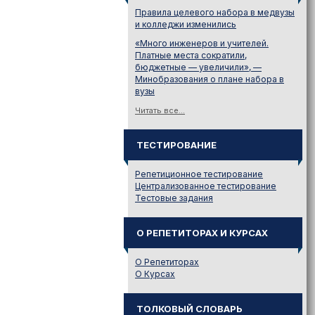
Правила целевого набора в медвузы
и колледжи изменились
«Много инженеров и учителей.
Платные места сократили,
бюджетные — увеличили», —
Минобразования о плане набора в
вузы
Читать все...
ТЕСТИРОВАНИЕ
Репетиционное тестирование
Централизованное тестирование
Тестовые задания
О РЕПЕТИТОРАХ И КУРСАХ
О Репетиторах
О Курсах
ТОЛКОВЫЙ СЛОВАРЬ