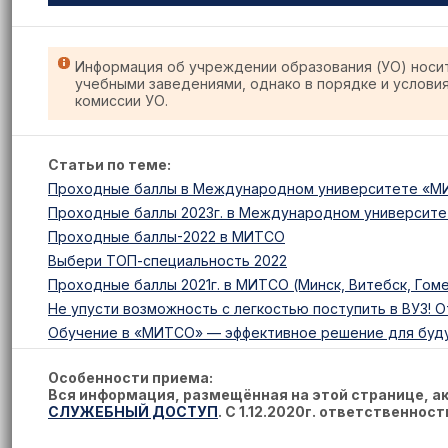
Информация об учреждении образования (УО) носи
учебными заведениями, однако в порядке и услови
комиссии УО.
Статьи по теме:
Проходные баллы в Международном университете «МИ
Проходные баллы 2023г. в Международном университет
Проходные баллы-2022 в МИТСО
Выбери ТОП-специальность 2022
Проходные баллы 2021г. в МИТСО (Минск, Витебск, Гом
Не упусти возможность с легкостью поступить в ВУЗ! О
Обучение в «МИТСО» — эффективное решение для буд
Особенности приема:
Вся информация, размещённая на этой странице, 
СЛУЖЕБНЫЙ ДОСТУП
. С 1.12.2020г. ответственнос