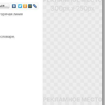
ься…
300px x 250px
 горячая линия
 словаре.
РЕКЛАМНОЕ МЕСТО