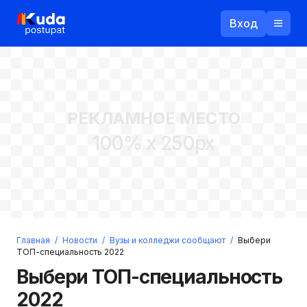
Вход
Назад
РЕКЛАМНОЕ МЕСТО
Логин
100% x 250px
Пароль
Ваш email
Забыли пароль?
Главная
/
Новости
/
Вузы и колледжи сообщают
/
Выбери
Войти
ТОП-специальность 2022
Прислать пароль
Выбери ТОП-специальность
Регистрация
2022