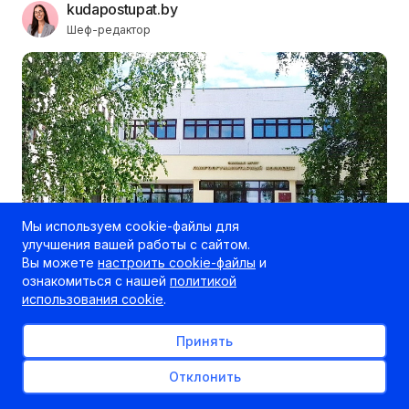
kudapostupat.by
Шеф-редактор
Мы используем cookie-файлы для
улучшения вашей работы с сайтом.
Вы можете
настроить cookie-файлы
и
ознакомиться с нашей
политикой
Уважаемые абитуриенты!
Филиал МГЛУ
использования cookie
.
«Лингвогуманитарный колледж»
продолжает прием
документов от абитуриентов, закончивших 9 классов,
Принять
на платную форму обучения по нескольким
специальностям.
Отклонить