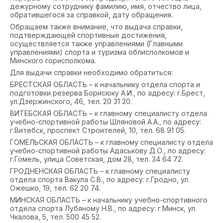
дежурному сотруднику фамилию, имя, отчество лица,
обратившегося за справкой, дату обращения.
Обращаем также внимание, что выдача справки,
подтверждающей спортивные достижения,
осуществляется также управлениями (Главными
управлениями) спорта и туризма облисполкомов и
Минского горисполкома.
Для выдачи справки необходимо обратиться:
БРЕСТСКАЯ ОБЛАСТЬ – к начальнику отдела спорта и
подготовки резерва Борисюку А.И., по адресу: г.Брест,
ул.Дзержинского, 46, тел. 20 31 20.
ВИТЕБСКАЯ ОБЛАСТЬ – к главному специалисту отдела
учебно-спортивной работы Шляновой А.А., по адресу:
г.Витебск, проспект Строителей, 10, тел. 68 91 05.
ГОМЕЛЬСКАЯ ОБЛАСТЬ – к главному специалисту отдела
учебно-спортивной работы Адаськову Д.О., по адресу:
г.Гомель, улица Советская, дом 28, тел. 34 64 72.
ГРОДНЕНСКАЯ ОБЛАСТЬ – к главному специалисту
отдела спорта Вакула С.В., по адресу: г.Гродно, ул.
Ожешко, 19, тел. 62 20 74.
МИНСКАЯ ОБЛАСТЬ – к начальнику учебно-спортивного
отдела спорта Лубяному Н.В., по адресу: г.Минск, ул.
Чкалова, 5, тел. 500 45 52.