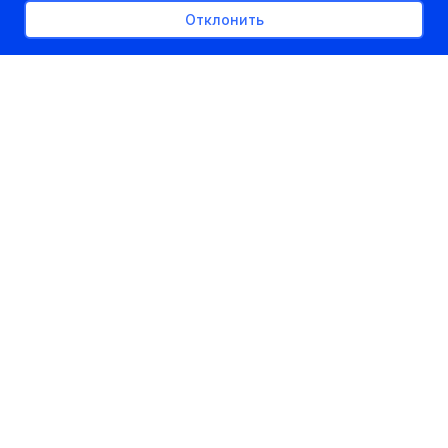
Отклонить
РЕКЛАМНОЕ МЕСТО
300px x auto