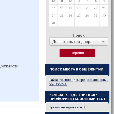
10
11
12
13
14
15
16
17
18
19
20
21
22
23
24
25
26
27
28
29
30
31
Поиск
День открытых дверей в:
должности:
ПОИСК МЕСТА В ОБЩЕЖИТИИ
Найти вуз/колледж, предоставляющий
общежитие
КЕМ БЫТЬ - ГДЕ УЧИТЬСЯ?
ПРОФОРИЕНТАЦИОННЫЙ ТЕСТ
Пройти тестирование