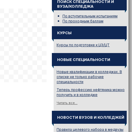
ПОИСК СПЕЦИАЛЬНОСТИ И
ВУЗА/КОЛЛЕДЖА
По вступительным испытаниям
По проходным баллам
КУРСЫ
Курсы по подготовке к ЦЭ/ЦТ
НОВЫЕ СПЕЦИАЛЬНОСТИ
Новые квалификации в колледжах. В
списке не только рабочие
специальности
Теперь профессию нефтяника можно
получить и в колледже
Читать все...
НОВОСТИ ВУЗОВ И КОЛЛЕДЖЕЙ
Правила целевого набора в медвузы