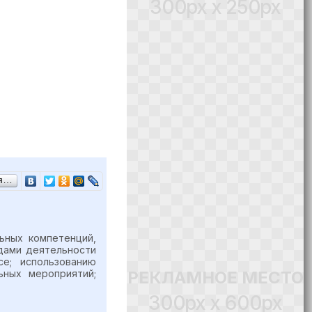
300px x 250px
ся…
ьных компетенций,
дами деятельности
е; использованию
РЕКЛАМНОЕ МЕСТО
ьных мероприятий;
300px x 600px