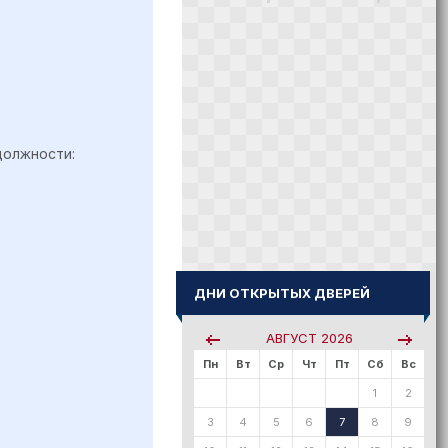
должности:
ДНИ ОТКРЫТЫХ ДВЕРЕЙ
АВГУСТ
2026
Пн
Вт
Ср
Чт
Пт
Сб
Вс
1
2
3
4
5
6
7
8
9