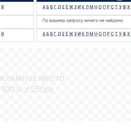
Я
А
Б
В
Г
Д
Е
Ё
Ж
З
И
К
Л
М
Н
О
П
Р
С
Т
У
Ф
Х
По вашему запросу ничего не найдено
Я
А
Б
В
Г
Д
Е
Ё
Ж
З
И
К
Л
М
Н
О
П
Р
С
Т
У
Ф
Х
ЕКЛАМНОЕ МЕСТО
100% x 250px