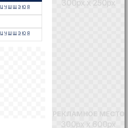
300px x 250px
Ц
Ч
Ш
Щ
Э
Ю
Я
Ц
Ч
Ш
Щ
Э
Ю
Я
РЕКЛАМНОЕ МЕСТО
300px x 600px