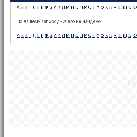
А
Б
В
Г
Д
Е
Ё
Ж
З
И
К
Л
М
Н
О
П
Р
С
Т
У
Ф
Х
Ц
Ч
Ш
Щ
Э
Ю
По вашему запросу ничего не найдено
А
Б
В
Г
Д
Е
Ё
Ж
З
И
К
Л
М
Н
О
П
Р
С
Т
У
Ф
Х
Ц
Ч
Ш
Щ
Э
Ю
Р