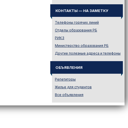
Законодательство
Иностранному абитуриенту
КОНТАКТЫ — НА ЗАМЕТКУ
Куда поступать на твою
специальность?
Телефоны горячих линий
Куда поступать? — Это надо
Отделы образования РБ
знать!
РИКЗ
Новости образования и не
Министерство образования РБ
только
Другие полезные адреса и телефоны
Подготовительные курсы
Подготовка к ЦЭ и ЦТ.
Репетиторы
ОБЪЯВЛЕНИЯ
Поступление в вузы
Репетиторы
Поступление в колледжи
Жилье для студентов
Профориентация
Все объявления
Проходные баллы в вузах
Беларуси
Распределение
Репетиционное
тестирование (РТ)