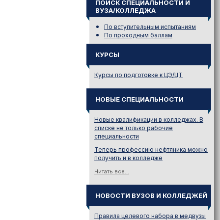
ПОИСК СПЕЦИАЛЬНОСТИ И
ВУЗА/КОЛЛЕДЖА
По вступительным испытаниям
По проходным баллам
КУРСЫ
Курсы по подготовке к ЦЭ/ЦТ
НОВЫЕ СПЕЦИАЛЬНОСТИ
Новые квалификации в колледжах. В
списке не только рабочие
специальности
Теперь профессию нефтяника можно
получить и в колледже
Читать все...
НОВОСТИ ВУЗОВ И КОЛЛЕДЖЕЙ
Правила целевого набора в медвузы