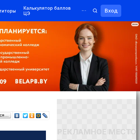
Калькулятор баллов
Вход
титоры
ЦЭ
Обучение для иностранцев
Курсы
Переподготовка
ься…
РЕКЛАМНОЕ МЕСТО