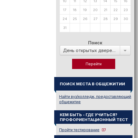
10
11
12
13
14
15
16
17
18
19
20
21
22
23
24
25
26
27
28
29
30
31
Поиск
День открытых дверей в:
ПОИСК МЕСТА В ОБЩЕЖИТИИ
Найти вуз/колледж, предоставляющий
общежитие
КЕМ БЫТЬ - ГДЕ УЧИТЬСЯ?
ПРОФОРИЕНТАЦИОННЫЙ ТЕСТ
Пройти тестирование