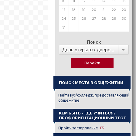
10
11
12
13
14
15
16
17
18
19
20
21
22
23
24
25
26
27
28
29
30
31
Поиск
День открытых дверей в:
ПОИСК МЕСТА В ОБЩЕЖИТИИ
Найти вуз/колледж, предоставляющий
общежитие
КЕМ БЫТЬ - ГДЕ УЧИТЬСЯ?
ПРОФОРИЕНТАЦИОННЫЙ ТЕСТ
Пройти тестирование