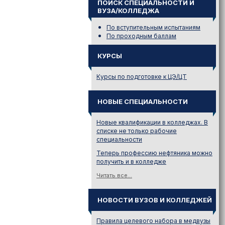
ПОИСК СПЕЦИАЛЬНОСТИ И
ВУЗА/КОЛЛЕДЖА
По вступительным испытаниям
По проходным баллам
КУРСЫ
Курсы по подготовке к ЦЭ/ЦТ
НОВЫЕ СПЕЦИАЛЬНОСТИ
Новые квалификации в колледжах. В
списке не только рабочие
специальности
Теперь профессию нефтяника можно
получить и в колледже
Читать все...
НОВОСТИ ВУЗОВ И КОЛЛЕДЖЕЙ
Правила целевого набора в медвузы