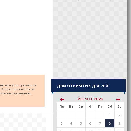
ии могут встречаться
ДНИ ОТКРЫТЫХ ДВЕРЕЙ
 Ответственность за
тили высказывания,
АВГУСТ
2026
Пн
Вт
Ср
Чт
Пт
Сб
Вс
1
2
3
4
5
6
7
8
9