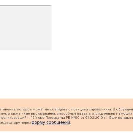
е мнение, которое может не совпадать с позицией справочника. В обсужден
кие, а также иные высказывания, способные вызвать отрицательные эмоции.
бликовавший (п.12 Указа Президента РБ №60 от 01.02.2010 г.). Если вы заме
форму сообщений
 модератору через
.