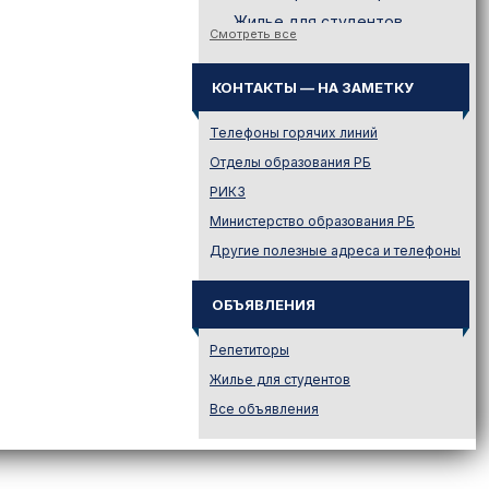
Жилье для студентов
Смотреть все
Законодательство
Иностранному абитуриенту
КОНТАКТЫ — НА ЗАМЕТКУ
Куда поступать на твою
специальность?
Телефоны горячих линий
Куда поступать? — Это надо
Отделы образования РБ
знать!
РИКЗ
Новости образования и не
Министерство образования РБ
только
Другие полезные адреса и телефоны
Подготовительные курсы
Подготовка к ЦЭ и ЦТ.
Репетиторы
ОБЪЯВЛЕНИЯ
Поступление в вузы
Репетиторы
Поступление в колледжи
Жилье для студентов
Профориентация
Все объявления
Проходные баллы в вузах
Беларуси
Распределение