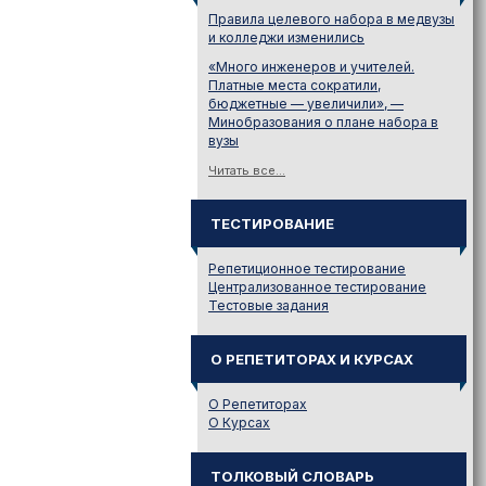
Правила целевого набора в медвузы
и колледжи изменились
«Много инженеров и учителей.
Платные места сократили,
бюджетные — увеличили», —
Минобразования о плане набора в
вузы
Читать все...
ТЕСТИРОВАНИЕ
Репетиционное тестирование
Централизованное тестирование
Тестовые задания
О РЕПЕТИТОРАХ И КУРСАХ
О Репетиторах
О Курсах
ТОЛКОВЫЙ СЛОВАРЬ