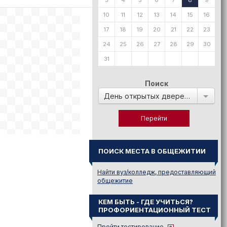
3
4
5
6
7
8
9
10
11
12
13
14
15
16
17
18
19
20
21
22
23
24
25
26
27
28
29
30
31
Поиск
День открытых дверей в:
ПОИСК МЕСТА В ОБЩЕЖИТИИ
Найти вуз/колледж, предоставляющий
общежитие
КЕМ БЫТЬ - ГДЕ УЧИТЬСЯ?
ПРОФОРИЕНТАЦИОННЫЙ ТЕСТ
Пройти тестирование