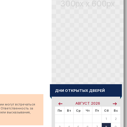
300px x 600px
ДНИ ОТКРЫТЫХ ДВЕРЕЙ
АВГУСТ
2026
ии могут встречаться
 Ответственность за
Пн
Вт
Ср
Чт
Пт
Сб
Вс
тили высказывания,
1
2