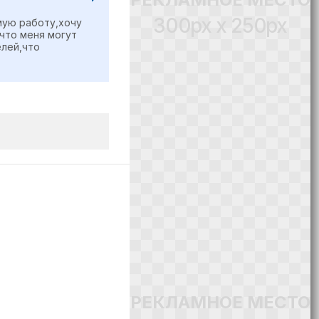
300px x 250px
мую работу,хочу
что меня могут
елей,что
РЕКЛАМНОЕ МЕСТО