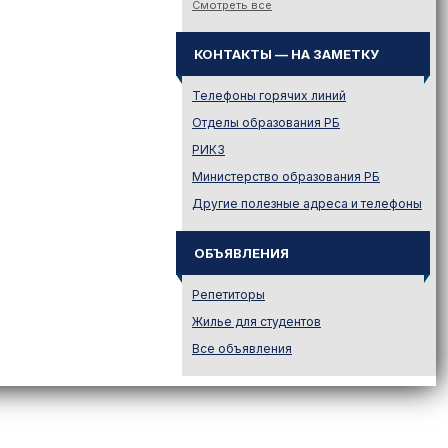
Смотреть все
Законодательство
Иностранному абитуриенту
КОНТАКТЫ — НА ЗАМЕТКУ
Куда поступать на твою
специальность?
Телефоны горячих линий
Куда поступать? — Это надо
Отделы образования РБ
знать!
РИКЗ
Новости образования и не
Министерство образования РБ
только
Другие полезные адреса и телефоны
Подготовительные курсы
Подготовка к ЦЭ и ЦТ.
Репетиторы
ОБЪЯВЛЕНИЯ
Поступление в вузы
Репетиторы
Поступление в колледжи
Жилье для студентов
Профориентация
Все объявления
Проходные баллы в вузах
Беларуси
Распределение
Репетиционное
тестирование (РТ)