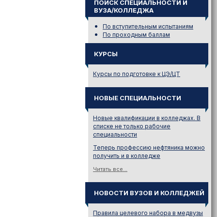
ПОИСК СПЕЦИАЛЬНОСТИ И
ВУЗА/КОЛЛЕДЖА
По вступительным испытаниям
По проходным баллам
КУРСЫ
Курсы по подготовке к ЦЭ/ЦТ
НОВЫЕ СПЕЦИАЛЬНОСТИ
Новые квалификации в колледжах. В
списке не только рабочие
специальности
Теперь профессию нефтяника можно
получить и в колледже
Читать все...
НОВОСТИ ВУЗОВ И КОЛЛЕДЖЕЙ
Правила целевого набора в медвузы