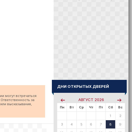
ДНИ ОТКРЫТЫХ ДВЕРЕЙ
ии могут встречаться
АВГУСТ
2026
 Ответственность за
тили высказывания,
Пн
Вт
Ср
Чт
Пт
Сб
Вс
1
2
3
4
5
6
7
8
9