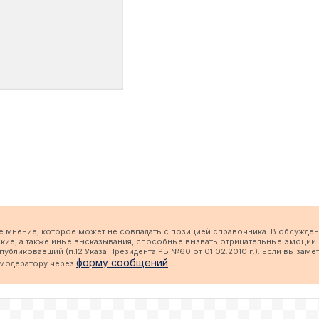
е мнение, которое может не совпадать с позицией справочника. В обсужден
кие, а также иные высказывания, способные вызвать отрицательные эмоции.
бликовавший (п.12 Указа Президента РБ №60 от 01.02.2010 г.). Если вы заме
форму сообщений
 модератору через
.