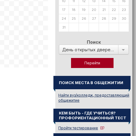
10
11
12
13
14
15
16
17
18
19
20
21
22
23
24
25
26
27
28
29
30
31
Поиск
День открытых дверей в:
ПОИСК МЕСТА В ОБЩЕЖИТИИ
Найти вуз/колледж, предоставляющий
общежитие
КЕМ БЫТЬ - ГДЕ УЧИТЬСЯ?
ПРОФОРИЕНТАЦИОННЫЙ ТЕСТ
Пройти тестирование