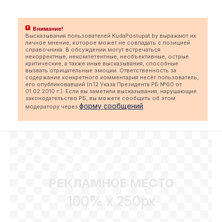
Внимание!
Высказывания пользователей KudaPostupat.by выражают их
личное мнение, которое может не совпадать с позицией
справочника. В обсуждении могут встречаться
некорректные, некомпетентные, необъективные, острые
критические, а также иные высказывания, способные
вызвать отрицательные эмоции. Ответственность за
содержание конкретного комментария несёт пользователь,
его опубликовавший (п.12 Указа Президента РБ №60 от
01.02.2010 г.). Если вы заметили высказывания, нарушающие
законодательство РБ, вы можете сообщить об этом
форму сообщений
модератору через
.
РЕКЛАМНОЕ МЕСТО
100% x 250px