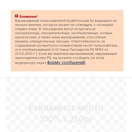
Внимание!
Высказывания пользователей KudaPostupat.by выражают их
личное мнение, которое может не совпадать с позицией
справочника. В обсуждении могут встречаться
некорректные, некомпетентные, необъективные, острые
критические, а также иные высказывания, способные
вызвать отрицательные эмоции. Ответственность за
содержание конкретного комментария несёт пользователь,
его опубликовавший (п.12 Указа Президента РБ №60 от
01.02.2010 г.). Если вы заметили высказывания, нарушающие
законодательство РБ, вы можете сообщить об этом
форму сообщений
модератору через
.
РЕКЛАМНОЕ МЕСТО
100% x 250px