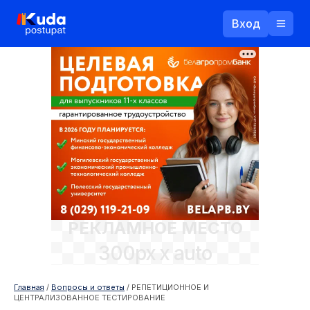
Вход
Назад
Логин
Пароль
Ваш email
РЕКЛАМНОЕ МЕСТО
Забыли пароль?
300px x auto
Войти
Прислать пароль
Регистрация
Главная
/
Вопросы и ответы
/
РЕПЕТИЦИОННОЕ И
ЦЕНТРАЛИЗОВАННОЕ ТЕСТИРОВАНИЕ