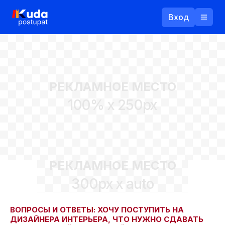
Вход
Назад
РЕКЛАМНОЕ МЕСТО
Логин
100% x 250px
Пароль
Ваш email
РЕКЛАМНОЕ МЕСТО
Забыли пароль?
300px x auto
Войти
Прислать пароль
Регистрация
ВОПРОСЫ И ОТВЕТЫ: ХОЧУ ПОСТУПИТЬ НА
ДИЗАЙНЕРА ИНТЕРЬЕРА, ЧТО НУЖНО СДАВАТЬ