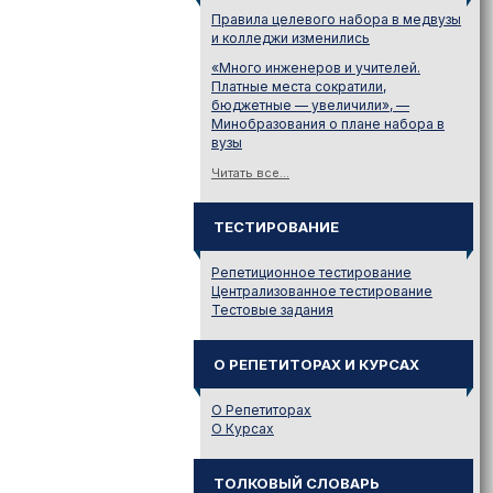
Правила целевого набора в медвузы
и колледжи изменились
«Много инженеров и учителей.
Платные места сократили,
бюджетные — увеличили», —
Минобразования о плане набора в
вузы
Читать все...
ТЕСТИРОВАНИЕ
Репетиционное тестирование
Централизованное тестирование
Тестовые задания
О РЕПЕТИТОРАХ И КУРСАХ
О Репетиторах
О Курсах
ТОЛКОВЫЙ СЛОВАРЬ