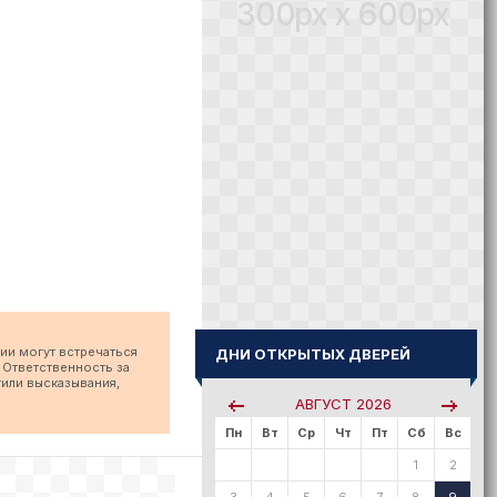
300px x 600px
ии могут встречаться
ДНИ ОТКРЫТЫХ ДВЕРЕЙ
 Ответственность за
тили высказывания,
АВГУСТ
2026
Пн
Вт
Ср
Чт
Пт
Сб
Вс
1
2