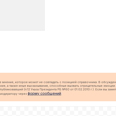
е мнение, которое может не совпадать с позицией справочника. В обсужден
кие, а также иные высказывания, способные вызвать отрицательные эмоции.
бликовавший (п.12 Указа Президента РБ №60 от 01.02.2010 г.). Если вы заме
форму сообщений
 модератору через
.