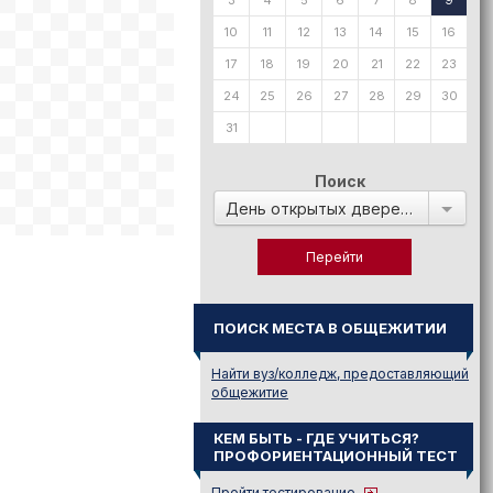
3
4
5
6
7
8
9
10
11
12
13
14
15
16
17
18
19
20
21
22
23
24
25
26
27
28
29
30
31
Поиск
День открытых дверей в:
ПОИСК МЕСТА В ОБЩЕЖИТИИ
Найти вуз/колледж, предоставляющий
общежитие
КЕМ БЫТЬ - ГДЕ УЧИТЬСЯ?
ПРОФОРИЕНТАЦИОННЫЙ ТЕСТ
Пройти тестирование