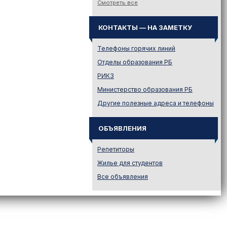
Смотреть все
Законодательство
Иностранному абитуриенту
КОНТАКТЫ — НА ЗАМЕТКУ
Куда поступать на твою
специальность?
Телефоны горячих линий
Куда поступать? — Это надо
Отделы образования РБ
знать!
РИКЗ
Новости образования и не
Министерство образования РБ
только
Другие полезные адреса и телефоны
Подготовительные курсы
Подготовка к ЦЭ и ЦТ.
Репетиторы
ОБЪЯВЛЕНИЯ
Поступление в вузы
Репетиторы
Поступление в колледжи
Жилье для студентов
Профориентация
Все объявления
Проходные баллы в вузах
Беларуси
Распределение
Репетиционное
тестирование (РТ)