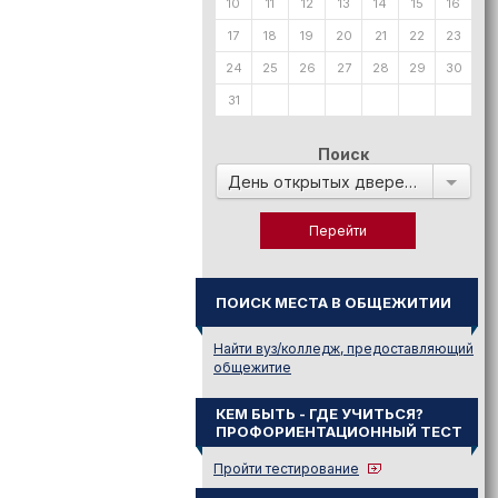
10
11
12
13
14
15
16
17
18
19
20
21
22
23
24
25
26
27
28
29
30
31
Поиск
День открытых дверей в:
ПОИСК МЕСТА В ОБЩЕЖИТИИ
Найти вуз/колледж, предоставляющий
общежитие
КЕМ БЫТЬ - ГДЕ УЧИТЬСЯ?
ПРОФОРИЕНТАЦИОННЫЙ ТЕСТ
Пройти тестирование