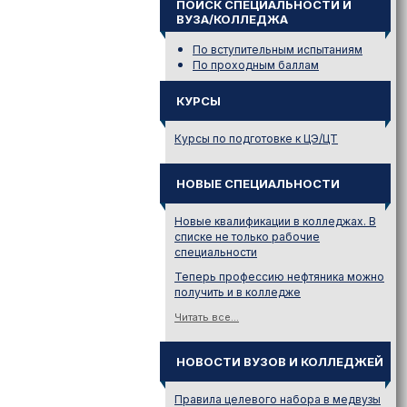
ПОИСК СПЕЦИАЛЬНОСТИ И
ВУЗА/КОЛЛЕДЖА
По вступительным испытаниям
По проходным баллам
КУРСЫ
Курсы по подготовке к ЦЭ/ЦТ
НОВЫЕ СПЕЦИАЛЬНОСТИ
Новые квалификации в колледжах. В
списке не только рабочие
специальности
Теперь профессию нефтяника можно
получить и в колледже
Читать все...
НОВОСТИ ВУЗОВ И КОЛЛЕДЖЕЙ
Правила целевого набора в медвузы