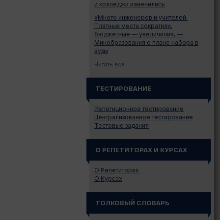
и колледжи изменились
«Много инженеров и учителей.
Платные места сократили,
бюджетные — увеличили», —
Минобразования о плане набора в
вузы
Читать все...
ТЕСТИРОВАНИЕ
Репетиционное тестирование
Централизованное тестирование
Тестовые задания
О РЕПЕТИТОРАХ И КУРСАХ
О Репетиторах
О Курсах
ТОЛКОВЫЙ СЛОВАРЬ