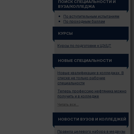
ПОИСК СПЕЦИАЛЬНОСТИ И
ВУЗА/КОЛЛЕДЖА
По вступительным испытаниям
По проходным баллам
КУРСЫ
Курсы по подготовке к ЦЭ/ЦТ
НОВЫЕ СПЕЦИАЛЬНОСТИ
Новые квалификации в колледжах. В
списке не только рабочие
специальности
Теперь профессию нефтяника можно
получить и в колледже
Читать все...
НОВОСТИ ВУЗОВ И КОЛЛЕДЖЕЙ
Правила целевого набора в медвузы