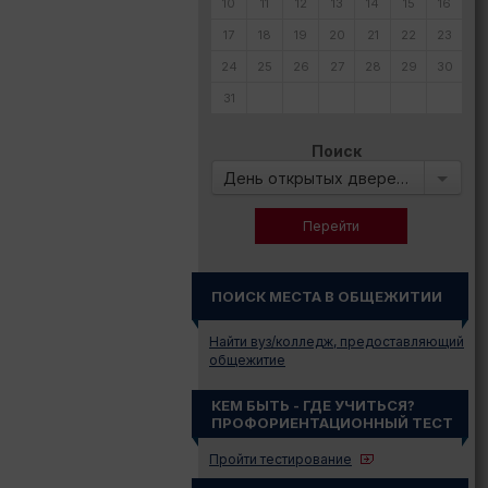
10
11
12
13
14
15
16
17
18
19
20
21
22
23
24
25
26
27
28
29
30
31
Поиск
День открытых дверей в:
ПОИСК МЕСТА В ОБЩЕЖИТИИ
Найти вуз/колледж, предоставляющий
общежитие
КЕМ БЫТЬ - ГДЕ УЧИТЬСЯ?
ПРОФОРИЕНТАЦИОННЫЙ ТЕСТ
Пройти тестирование