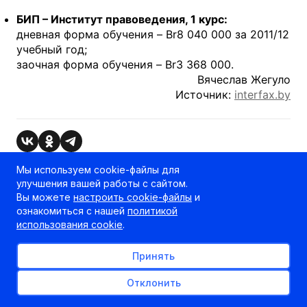
БИП – Институт правоведения, 1 курс:
дневная форма обучения – Br8 040 000 за 2011/12
учебный год;
заочная форма обучения – Br3 368 000.
Вячеслав Жегуло
Источник:
interfax.by
Мы используем cookie-файлы для
улучшения вашей работы с сайтом.
Вы можете
настроить cookie-файлы
и
ознакомиться с нашей
политикой
использования cookie
.
РЕКЛАМНОЕ МЕСТО
Принять
100% x 250px
Отклонить