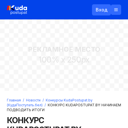
Вход
Назад
РЕКЛАМНОЕ МЕСТО
Логин
100% x 250px
Пароль
Ваш email
Забыли пароль?
Главная
/
Новости
/
Конкурсы KudaPostupat.by
Войти
(КудаПоступать.бел)
/
КОНКУРС KUDAPOSTUPAT.BY: НАЧИНАЕМ
ПОДВОДИТЬ ИТОГИ
Прислать пароль
Регистрация
КОНКУРС