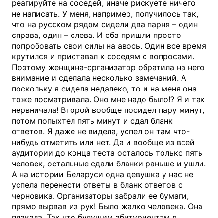
реагируйте на соседей, иначе рискуете ничего
не написать. У меня, например, получилось так,
что на русском рядом сидели два парня – один
справа, один – слева. И оба пришли просто
попробовать свои силы на авось. Один все время
крутился и приставал к соседям с вопросами.
Поэтому женщина-организатор обратила на него
внимание и сделала несколько замечаний. А
поскольку я сидела недалеко, то и на меня она
тоже посматривала. Оно мне надо было!? Я и так
нервничала! Второй вообще посидел пару минут,
потом попыхтел пять минут и сдал бланк
ответов. Я даже не видела, успел он там что-
нибудь отметить или нет. Да и вообще из всей
аудитории до конца теста осталось только пять
человек, остальные сдали бланки раньше и ушли.
А на истории Беларуси одна девушка у нас не
успела перенести ответы в бланк ответов с
черновика. Организаторы забрали ее бумаги,
прямо вырвав из рук! Было жалко человека. Она
плакала. Так что будущим абитуриентам я