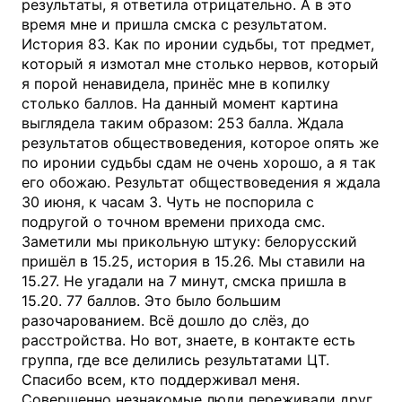
результаты, я ответила отрицательно. А в это
время мне и пришла смска с результатом.
История 83. Как по иронии судьбы, тот предмет,
который я измотал мне столько нервов, который
я порой ненавидела, принёс мне в копилку
столько баллов. На данный момент картина
выглядела таким образом: 253 балла. Ждала
результатов обществоведения, которое опять же
по иронии судьбы сдам не очень хорошо, а я так
его обожаю. Результат обществоведения я ждала
30 июня, к часам 3. Чуть не поспорила с
подругой о точном времени прихода смс.
Заметили мы прикольную штуку: белорусский
пришёл в 15.25, история в 15.26. Мы ставили на
15.27. Не угадали на 7 минут, смска пришла в
15.20. 77 баллов. Это было большим
разочарованием. Всё дошло до слёз, до
расстройства. Но вот, знаете, в контакте есть
группа, где все делились результатами ЦТ.
Спасибо всем, кто поддерживал меня.
Совершенно незнакомые люди переживали друг