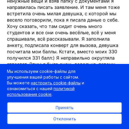
ненужные вещи и взяв папку с документами я
направилась писать заявление. И там меня тоже
встретила очень милая девушка, с которой мы
весело поговорили, пока я писала даные о себе.
Хочу сказать, что там сидит очень много
студентов и все они очень весёлые, всё у меня
спрашивали, всё рассказывали. Я заполнила
анкету, подписала конверт для вызова, девушка
посчитала мои баллы. Кстати, вместо моих 330
получился 331 балл:) Я неправильно округляла
аттестат. Этим я была очень довольна, потому
что с таким баллом в таблице поданными
Мы используем cookie-файлы для
заявлениями я уже стояла в другой колонке. Вот
улучшения вашей работы с сайтом.
Вы можете
настроить cookie-файлы
и
вам и один балл. После этого меня отправили на
ознакомиться с нашей
политикой
4 этаж, чтобы сделать фотографию на
использования cookie
.
студенческий билет. Справившись со всем этим
мы пошли в географический корпус. Именно там
Принять
и заседает приёмная комиссия. Перед входом на
геофак меня встретили парни в костюмах,
Отклонить
которые посмотрев мою анкету пропустили
меня и направили в 610 аудиторию. Постояв