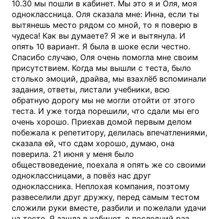
10.30 мы пошли в кабинет. Мы это я и Оля, моя
одноклассница. Оля сказала мне: Инна, если ты
вытянешь место рядом со мной, то я поверю в
чудеса! Как вы думаете? Я же и вытянула. И
опять 10 вариант. Я была в шоке если честно.
Спасибо случаю, Оля очень помогла мне своим
присутствием. Когда мы вышли с теста, было
столько эмоций, драйва, мы взахлёб вспоминали
задания, ответы, листали учебники, всю
обратную дорогу мы не могли отойти от этого
теста. И уже тогда порешили, что сдали мы его
очень хорошо. Приехав домой первым делом
побежала к репетитору, делилась впечатлениями,
сказала ей, что сдам хорошо, думаю, она
поверила. 21 июня у меня было
обществоведение, поехала я опять же со своими
одноклассницами, а повёз нас друг
одноклассника. Неплохая компания, поэтому
развеселили друг дружку, перед самым тестом
сложили руки вместе, разбили и пожелали удачи
на тесте. Я зашла в кабинет, в последний раз