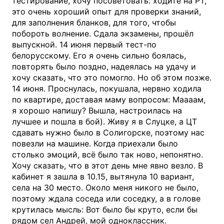
тестирование, хочу посоветовать: ходите на РТ,
это очень хороший опыт для проверки знаний,
для заполнения бланков, для того, чтобы
побороть волнение. Сдала экзамены, прошёл
выпускной. 14 июня первый тест-по
белорусскому. Его я очень сильно боялась,
повторять было поздно, надеялась на удачу и
хочу сказать, что это помогло. Но об этом позже.
14 июня. Проснулась, покушала, нервно ходила
по квартире, доставая маму вопросом: Маааам,
я хорошо напишу? Вышла, настроилась на
лучшее и пошла в бой). Живу я в Слуцке, а ЦТ
сдавать нужно было в Солигорске, поэтому нас
повезли на машине. Когда приехали было
столько эмоций, всё было так ново, непонятно.
Хочу сказать, что в этот день мне явно везло. В
кабинет я зашла в 10.15, вытянула 10 вариант,
села на 30 место. Около меня никого не было,
поэтому ждала соседа или соседку, а в голове
крутилась мысль: Вот было бы круто, если бы
рядом сел Андрей, мой одноклассник.