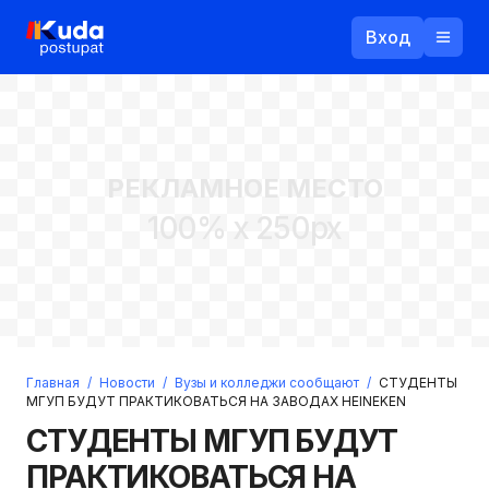
Вход
Назад
РЕКЛАМНОЕ МЕСТО
Логин
100% x 250px
Пароль
Ваш email
Забыли пароль?
Главная
/
Новости
/
Вузы и колледжи сообщают
/
СТУДЕНТЫ
Войти
МГУП БУДУТ ПРАКТИКОВАТЬСЯ НА ЗАВОДАХ HEINEKEN
Прислать пароль
СТУДЕНТЫ МГУП БУДУТ
Регистрация
ПРАКТИКОВАТЬСЯ НА