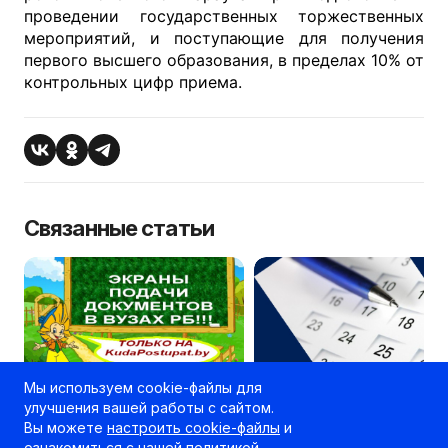
проведении государственных торжественных
мероприятий, и поступающие для получения
первого высшего образования, в пределах 10% от
контрольных цифр приема.
Связанные статьи
Мы используем cookie-файлы для
С 9.07. KudaPostupat.by
ВУЗЫ РБ: КАЛЕНДАРЬ
улучшения вашей работы с сайтом.
БУДЕТ РАЗМЕЩАТЬ
ВСТУПИТЕЛЬНОЙ
Вы можете
настроить cookie-файлы
и
ИНФОРМАЦИОННЫЕ
КАМПАНИИ 2011 ГОДА
ознакомиться с нашей
политикой