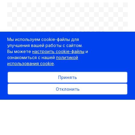
мест и название
предприятия-заказчика
РЕКЛАМНОЕ МЕСТО
Мы используем cookie-файлы для
100% x 250px
улучшения вашей работы с сайтом.
Вы можете
настроить cookie-файлы
и
ознакомиться с нашей
политикой
использования cookie
.
Принять
Отклонить
Целевикам предоставлено
право пройти ЦТ в
резервные дни
11.06.2024
kudapostupat.by