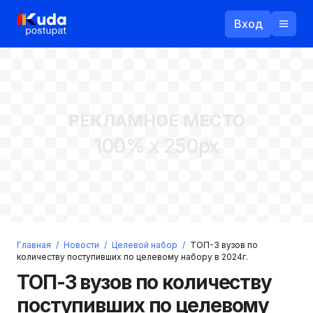
Вход
Назад
РЕКЛАМНОЕ МЕСТО
Логин
100% x 250px
Пароль
Ваш email
Забыли пароль?
Главная
/
Новости
/
Целевой набор
/
ТОП-3 вузов по
Войти
количеству поступивших по целевому набору в 2024г.
Прислать пароль
ТОП-3 вузов по количеству
Регистрация
поступивших по целевому