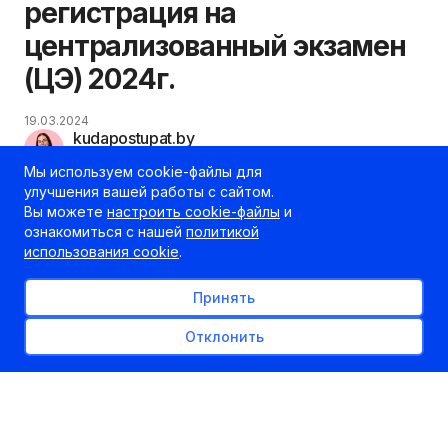
регистрация на
централизованный экзамен
(ЦЭ) 2024г.
19.03.2024
kudapostupat.by
Шеф-редактор
Мы используем cookie-файлы для
улучшения вашей работы с сайтом.
Вы можете
настроить cookie-файлы
и
ознакомиться с нашей
политикой
использования cookie
.
Принять
Отклонить