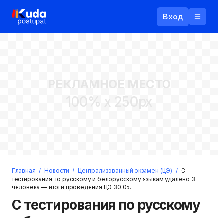
Вход
Назад
РЕКЛАМНОЕ МЕСТО
Логин
100% x 250px
Пароль
Ваш email
Забыли пароль?
Главная
/
Новости
/
Централизованный экзамен (ЦЭ)
/
С
Войти
тестирования по русскому и белорусскому языкам удалено 3
человека — итоги проведения ЦЭ 30.05.
Прислать пароль
Регистрация
С тестирования по русскому