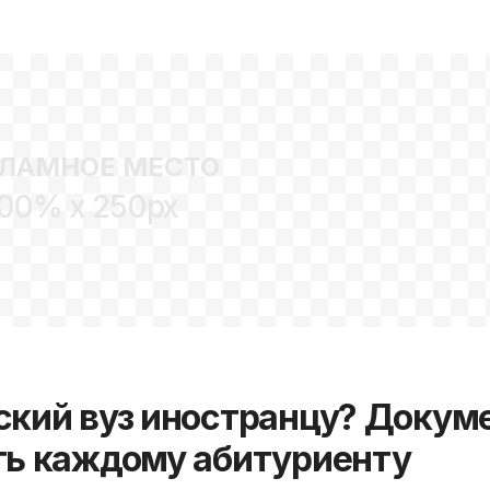
поступать без э
ЛАМНОЕ МЕСТО
00% x 250px
сский вуз иностранцу? Докум
ать каждому абитуриенту