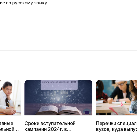
ие по русскому языку.
авные
Сроки вступительной
Перечни специал
ельной
кампании 2024г. в
вузов, куда выпу
колледжах
профильных клас