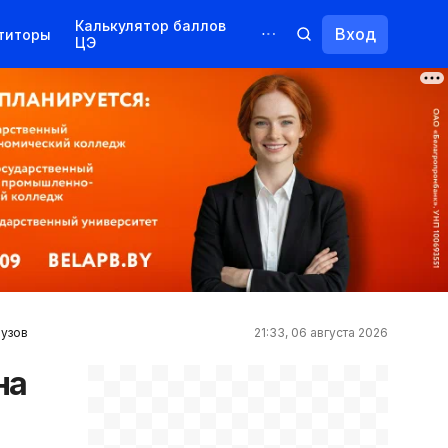
Калькулятор баллов
Вход
титоры
ЦЭ
Обучение для иностранцев
Курсы
Переподготовка
вузов
21:33, 06 августа 2026
на